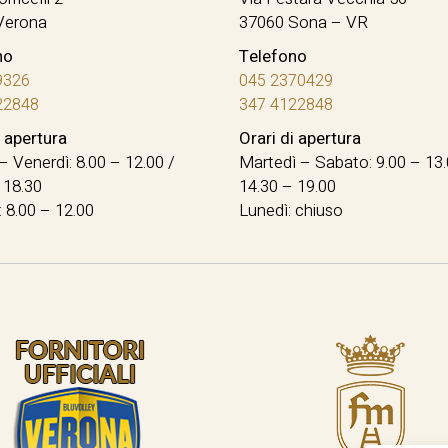
Verona
37060 Sona – VR
no
Telefono
9326
045 2370429
22848
347 4122848
i apertura
Orari di apertura
– Venerdì: 8.00 – 12.00 /
Martedì – Sabato: 9.00 – 13.
 18.30
14.30 – 19.00
 8.00 – 12.00
Lunedì: chiuso