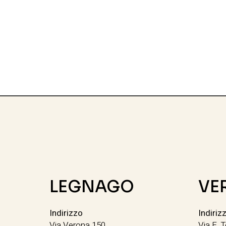
LEGNAGO
VE
Indirizzo
Indiriz
Via Verona 150
Via E. T