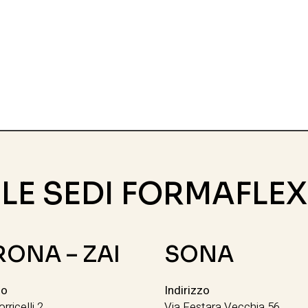
LE SEDI FORMAFLEX
RONA – ZAI
SONA
zo
Indirizzo
orricelli 2
Via Festara Vecchia 56