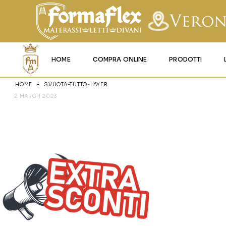
HOME
COMPRA ONLINE
PRODOTTI
HOME
SVUOTA-TUTTO-LAYER
MATERASSI MEMO
2 MARCH 2023
SVUOTA-TU
MATERASSI ACQU
MATERASSI A MOL
MATERASSI IN LAT
MATERASSI IGNIFU
RETI
CUSCINI E LENZU
GARANZIA E UTIL
DEI PRODOTTI
CERTIFICAZIONI