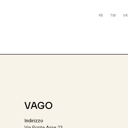
FB
TW
VK
VAGO
Indirizzo
Via Ponte Asse 23