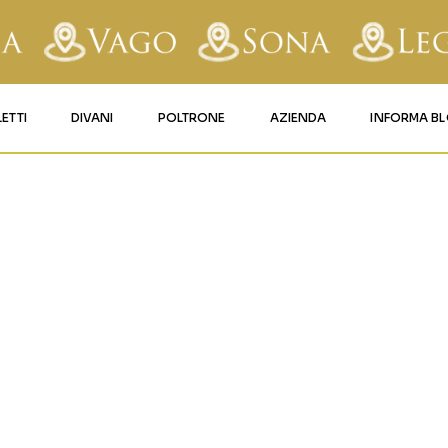
LETTI
DIVANI
POLTRONE
AZIENDA
INFORMA B
RY
LETTI IMBOTTITI
DIVANI FISSI
POLTRONE LIFT 1
CONTATTI
TTO-LAYER
AFORM
LETTI IN FERRO BATTUTO
DIVANI RELAX
POLTRONE LIFT 2
MATERASSI LEGNAGO
LE
LETTI IN LEGNO
DIVANI CON PANCHETTA
MATERASSI VERONA
TICE
LETTI A SCOMPARSA
MATERASSI
BUSSOLENGO
GHI
MATERASSI VAGO
OLA
IZZO