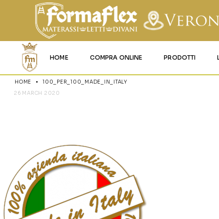
HOME
COMPRA ONLINE
PRODOTTI
HOME
100_PER_100_MADE_IN_ITALY
MATERASSI MEMO
26 MARCH 2020
100_PER_10
MATERASSI ACQU
MATERASSI A MOL
MATERASSI IN LAT
MATERASSI IGNIFU
RETI
CUSCINI E LENZU
GARANZIA E UTIL
DEI PRODOTTI
CERTIFICAZIONI