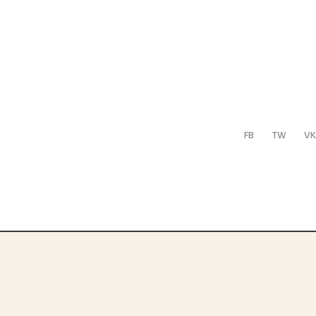
FB
TW
VK