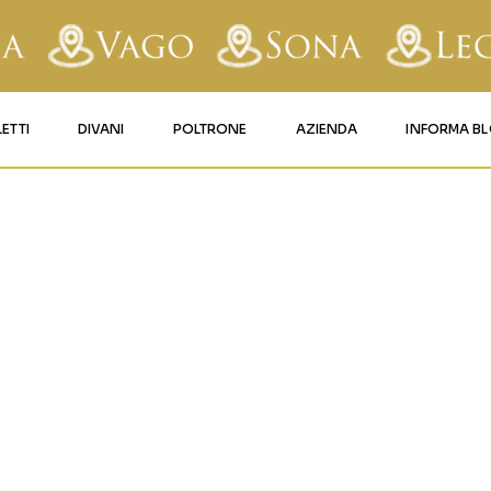
LETTI
DIVANI
POLTRONE
AZIENDA
INFORMA B
RY
LETTI IMBOTTITI
DIVANI FISSI
POLTRONE LIFT 1
CONTATTI
0_MADE_IN_
AFORM
LETTI IN FERRO BATTUTO
DIVANI RELAX
POLTRONE LIFT 2
MATERASSI LEGNAGO
LE
LETTI IN LEGNO
DIVANI CON PANCHETTA
MATERASSI VERONA
TICE
LETTI A SCOMPARSA
MATERASSI
BUSSOLENGO
GHI
MATERASSI VAGO
OLA
IZZO