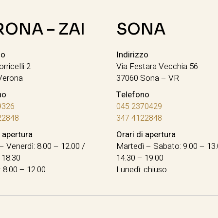
RONA – ZAI
SONA
zo
Indirizzo
orricelli 2
Via Festara Vecchia 56
Verona
37060 Sona – VR
no
Telefono
9326
045 2370429
22848
347 4122848
i apertura
Orari di apertura
– Venerdì: 8.00 – 12.00 /
Martedì – Sabato: 9.00 – 13.
 18.30
14.30 – 19.00
 8.00 – 12.00
Lunedì: chiuso