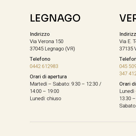
LEGNAGO
VE
Indirizzo
Indiriz
Via Verona 150
Via E. T
37045 Legnago (VR)
37135 
Telefono
Telefo
0442 612983
045 50
347 41
Orari di apertura
Martedì – Sabato: 9:30 – 12:30 /
Orari d
14:00 – 19:00
Lunedì 
Lunedì: chiuso
13.30 –
Sabato: