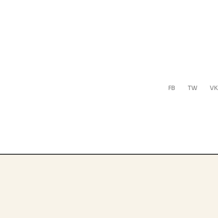
FB
TW
VK