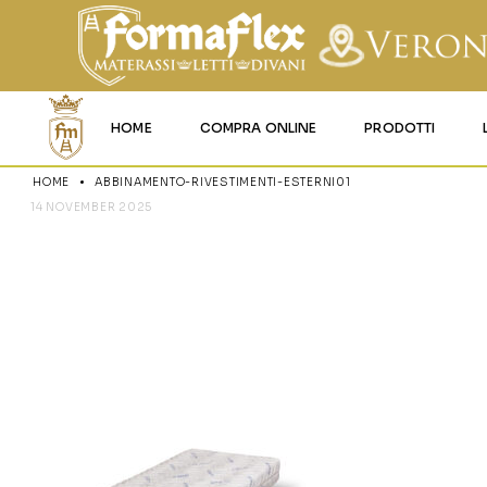
HOME
COMPRA ONLINE
PRODOTTI
HOME
ABBINAMENTO-RIVESTIMENTI-ESTERNI01
MATERASSI MEMO
14 NOVEMBER 2025
ABBINAMENT
MATERASSI ACQU
MATERASSI A MOL
ESTERNI01
MATERASSI IN LAT
MATERASSI IGNIFU
RETI
CUSCINI E LENZU
GARANZIA E UTIL
DEI PRODOTTI
CERTIFICAZIONI