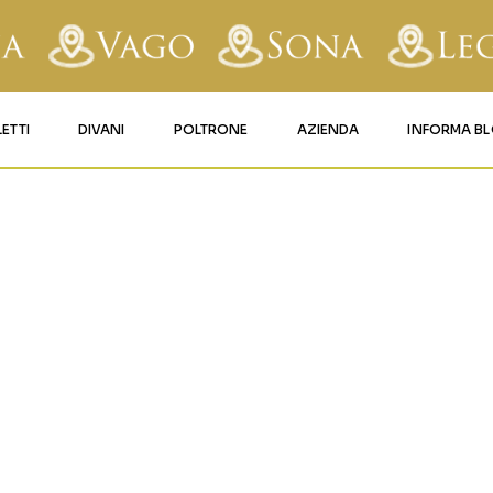
LETTI
DIVANI
POLTRONE
AZIENDA
INFORMA B
RY
LETTI IMBOTTITI
DIVANI FISSI
POLTRONE LIFT 1
CONTATTI
O-RIVESTIM
AFORM
LETTI IN FERRO BATTUTO
DIVANI RELAX
POLTRONE LIFT 2
MATERASSI LEGNAGO
LE
LETTI IN LEGNO
DIVANI CON PANCHETTA
MATERASSI VERONA
TICE
LETTI A SCOMPARSA
MATERASSI
BUSSOLENGO
GHI
MATERASSI VAGO
OLA
IZZO