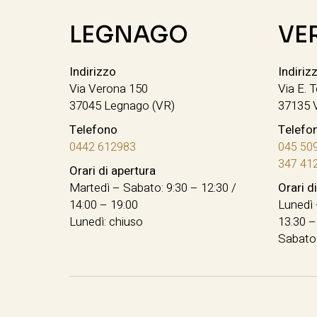
LEGNAGO
VE
Indirizzo
Indiriz
Via Verona 150
Via E. T
37045 Legnago (VR)
37135 
Telefono
Telefo
0442 612983
045 50
347 41
Orari di apertura
Martedì – Sabato: 9:30 – 12:30 /
Orari d
14:00 – 19:00
Lunedì 
Lunedì: chiuso
13.30 –
Sabato: