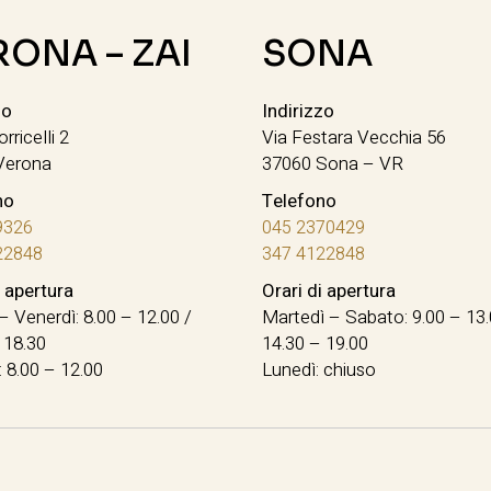
RONA – ZAI
SONA
zo
Indirizzo
orricelli 2
Via Festara Vecchia 56
Verona
37060 Sona – VR
no
Telefono
9326
045 2370429
22848
347 4122848
i apertura
Orari di apertura
– Venerdì: 8.00 – 12.00 /
Martedì – Sabato: 9.00 – 13.
 18.30
14.30 – 19.00
 8.00 – 12.00
Lunedì: chiuso