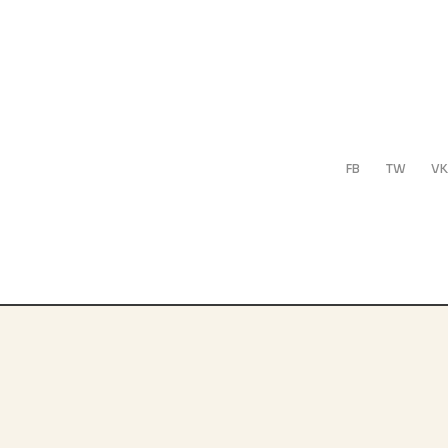
FB
TW
VK