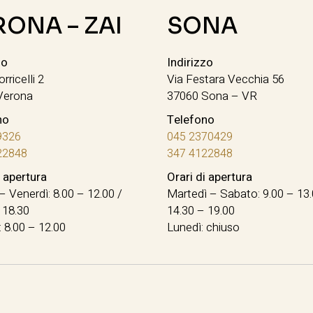
RONA – ZAI
SONA
zo
Indirizzo
orricelli 2
Via Festara Vecchia 56
Verona
37060 Sona – VR
no
Telefono
9326
045 2370429
22848
347 4122848
i apertura
Orari di apertura
– Venerdì: 8.00 – 12.00 /
Martedì – Sabato: 9.00 – 13.
 18.30
14.30 – 19.00
 8.00 – 12.00
Lunedì: chiuso