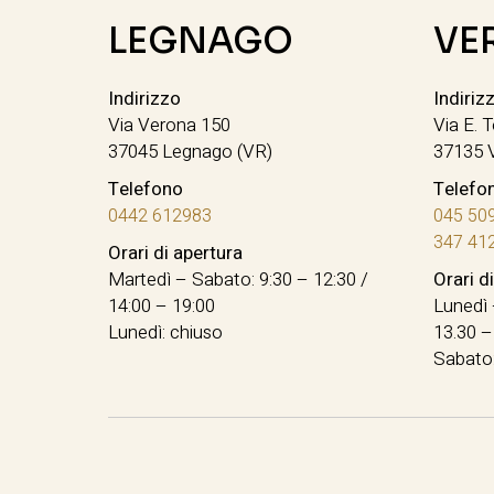
LEGNAGO
VE
Indirizzo
Indiriz
Via Verona 150
Via E. T
37045 Legnago (VR)
37135 
Telefono
Telefo
0442 612983
045 50
347 41
Orari di apertura
Martedì – Sabato: 9:30 – 12:30 /
Orari d
14:00 – 19:00
Lunedì 
Lunedì: chiuso
13.30 –
Sabato: