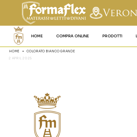
HOME
COMPRA ONLINE
PRODOTTI
HOME
COLORATO BIANCO GRANDE
MATERASSI MEMO
2 APRIL 2025
COLORATO 
MATERASSI ACQU
MATERASSI A MOL
MATERASSI IN LAT
MATERASSI IGNIFU
RETI
CUSCINI E LENZU
GARANZIA E UTIL
DEI PRODOTTI
CERTIFICAZIONI