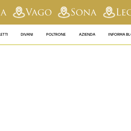
LETTI
DIVANI
POLTRONE
AZIENDA
INFORMA B
RY
LETTI IMBOTTITI
DIVANI FISSI
POLTRONE LIFT 1
CONTATTI
BIANCO GR
AFORM
LETTI IN FERRO BATTUTO
DIVANI RELAX
POLTRONE LIFT 2
MATERASSI LEGNAGO
LE
LETTI IN LEGNO
DIVANI CON PANCHETTA
MATERASSI VERONA
TICE
LETTI A SCOMPARSA
MATERASSI
BUSSOLENGO
GHI
MATERASSI VAGO
OLA
IZZO