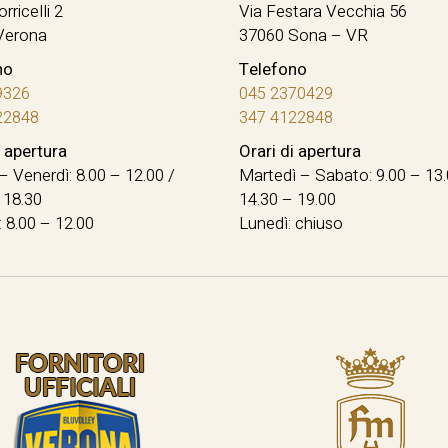
orricelli 2
Via Festara Vecchia 56
Verona
37060 Sona – VR
no
Telefono
9326
045 2370429
22848
347 4122848
i apertura
Orari di apertura
– Venerdì: 8.00 – 12.00 /
Martedì – Sabato: 9.00 – 13.
 18.30
14.30 – 19.00
 8.00 – 12.00
Lunedì: chiuso