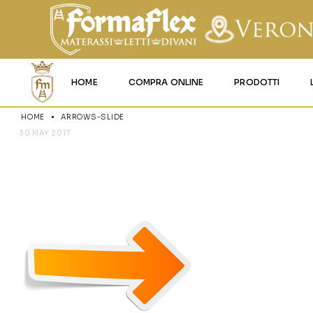
HOME
COMPRA ONLINE
PRODOTTI
HOME
ARROWS-SLIDE
MATERASSI MEMO
30 MAY 2017
ARROWS-SL
MATERASSI ACQU
MATERASSI A MOL
MATERASSI IN LAT
MATERASSI IGNIFU
RETI
CUSCINI E LENZU
GARANZIA E UTIL
DEI PRODOTTI
CERTIFICAZIONI