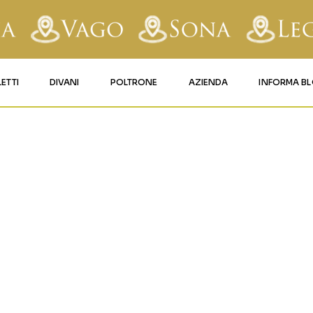
LETTI
DIVANI
POLTRONE
AZIENDA
INFORMA B
RY
LETTI IMBOTTITI
DIVANI FISSI
POLTRONE LIFT 1
CONTATTI
IDE
AFORM
LETTI IN FERRO BATTUTO
DIVANI RELAX
POLTRONE LIFT 2
MATERASSI LEGNAGO
LE
LETTI IN LEGNO
DIVANI CON PANCHETTA
MATERASSI VERONA
TICE
LETTI A SCOMPARSA
MATERASSI
BUSSOLENGO
GHI
MATERASSI VAGO
OLA
IZZO