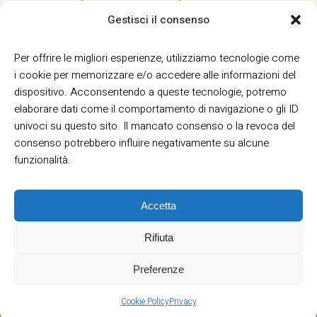
Gestisci il consenso
Per offrire le migliori esperienze, utilizziamo tecnologie come
i cookie per memorizzare e/o accedere alle informazioni del
dispositivo. Acconsentendo a queste tecnologie, potremo
elaborare dati come il comportamento di navigazione o gli ID
univoci su questo sito. Il mancato consenso o la revoca del
consenso potrebbero influire negativamente su alcune
funzionalità.
Accetta
Rifiuta
Termini e Condizioni
Privacy
Informativa
|
|
Cookie
Preferenze
Formaflex srl - C.F./P.IVA 03946030230
Cookie Policy
Privacy