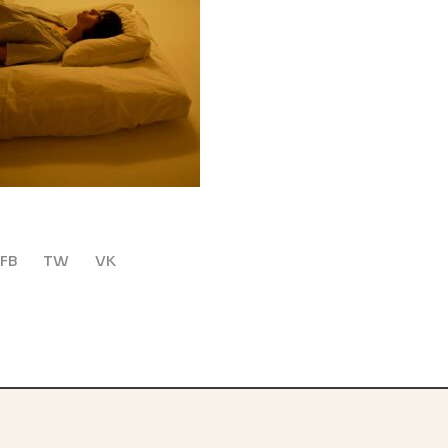
FB
TW
VK