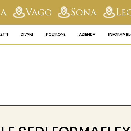
LETTI
DIVANI
POLTRONE
AZIENDA
INFORMA B
RY
LETTI IMBOTTITI
DIVANI FISSI
POLTRONE LIFT 1
CONTATTI
AFORM
LETTI IN FERRO BATTUTO
DIVANI RELAX
POLTRONE LIFT 2
MATERASSI LEGNAGO
LE
LETTI IN LEGNO
DIVANI CON PANCHETTA
MATERASSI VERONA
TICE
LETTI A SCOMPARSA
MATERASSI
BUSSOLENGO
GHI
MATERASSI VAGO
OLA
IZZO