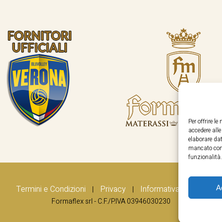
Per offrire l
accedere all
elaborare dat
mancato cons
funzionalità.
A
Termini e Condizioni
Privacy
Informativa Cookie
|
|
Formaflex srl - C.F./P.IVA 03946030230