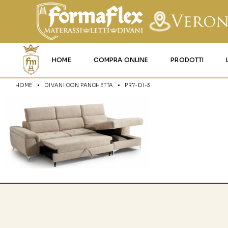
HOME
COMPRA ONLINE
PRODOTTI
HOME
DIVANI CON PANCHETTA
PR7-DI-3
MATERASSI MEMO
MATERASSI ACQU
MATERASSI A MOL
MATERASSI IN LAT
MATERASSI IGNIFU
RETI
CUSCINI E LENZU
GARANZIA E UTIL
DEI PRODOTTI
CERTIFICAZIONI