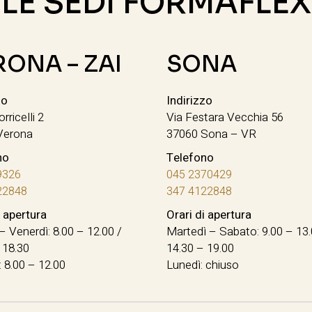
LE SEDI FORMAFLEX
RONA – ZAI
SONA
zo
Indirizzo
orricelli 2
Via Festara Vecchia 56
Verona
37060 Sona – VR
no
Telefono
9326
045 2370429
22848
347 4122848
i apertura
Orari di apertura
– Venerdì: 8.00 – 12.00 /
Martedì – Sabato: 9.00 – 13.
 18.30
14.30 – 19.00
 8.00 – 12.00
Lunedì: chiuso