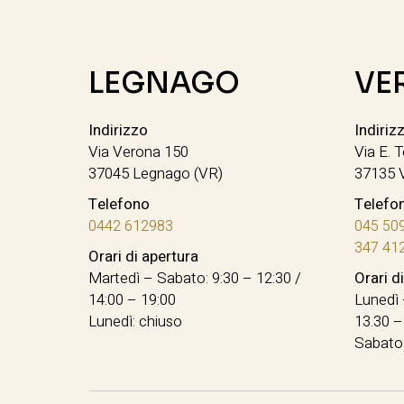
LEGNAGO
VE
Indirizzo
Indiriz
Via Verona 150
Via E. T
37045 Legnago (VR)
37135 
Telefono
Telefo
0442 612983
045 50
347 41
Orari di apertura
Martedì – Sabato: 9:30 – 12:30 /
Orari d
14:00 – 19:00
Lunedì 
Lunedì: chiuso
13.30 –
Sabato: