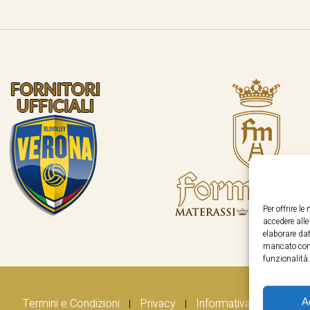
Per offrire l
accedere all
elaborare dat
mancato cons
funzionalità.
A
Termini e Condizioni
Privacy
Informativa Cookie
|
|