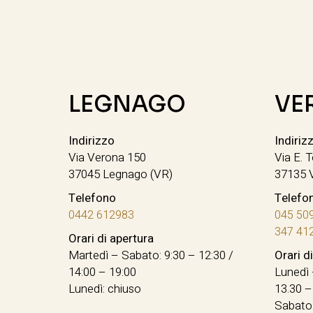
LEGNAGO
VE
Indirizzo
Indiriz
Via Verona 150
Via E. T
37045 Legnago (VR)
37135 
Telefono
Telefo
0442 612983
045 50
347 41
Orari di apertura
Martedì – Sabato: 9:30 – 12:30 /
Orari d
14:00 – 19:00
Lunedì 
Lunedì: chiuso
13.30 –
Sabato: