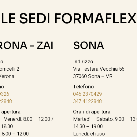
LE SEDI FORMAFLEX
RONA – ZAI
SONA
zo
Indirizzo
orricelli 2
Via Festara Vecchia 56
Verona
37060 Sona – VR
no
Telefono
9326
045 2370429
22848
347 4122848
i apertura
Orari di apertura
– Venerdì: 8.00 – 12.00 /
Martedì – Sabato: 9.00 – 13.
 18.30
14.30 – 19.00
 8.00 – 12.00
Lunedì: chiuso