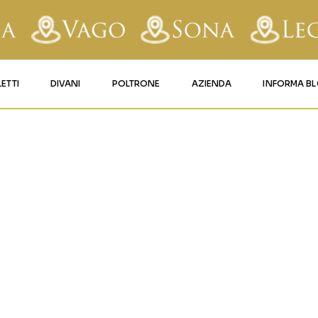
LETTI
DIVANI
POLTRONE
AZIENDA
INFORMA B
RY
LETTI IMBOTTITI
DIVANI FISSI
POLTRONE LIFT 1
CONTATTI
YTRO-KORMY
AFORM
LETTI IN FERRO BATTUTO
DIVANI RELAX
POLTRONE LIFT 2
MATERASSI LEGNAGO
LE
LETTI IN LEGNO
DIVANI CON PANCHETTA
MATERASSI VERONA
625850
TICE
LETTI A SCOMPARSA
MATERASSI
BUSSOLENGO
GHI
MATERASSI VAGO
OLA
IZZO