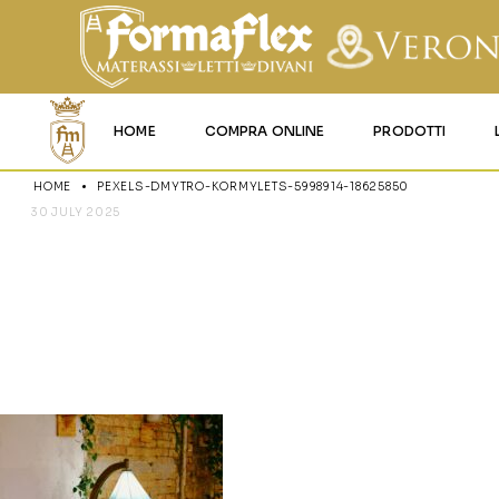
HOME
COMPRA ONLINE
PRODOTTI
HOME
PEXELS-DMYTRO-KORMYLETS-5998914-18625850
MATERASSI MEMO
30 JULY 2025
PEXELS-DM
MATERASSI ACQU
MATERASSI A MOL
5998914-18
MATERASSI IN LAT
MATERASSI IGNIFU
RETI
CUSCINI E LENZU
GARANZIA E UTIL
DEI PRODOTTI
CERTIFICAZIONI