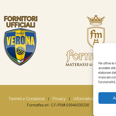
Per offrire l
accedere all
elaborare dat
mancato cons
funzionalità.
A
Termini e Condizioni
Privacy
Informativa Cookie
|
|
Formaflex srl - C.F./P.IVA 03946030230