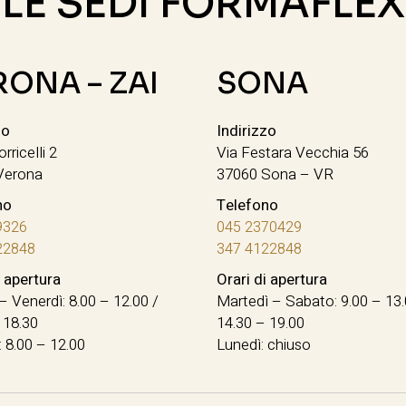
LE SEDI FORMAFLEX
RONA – ZAI
SONA
zo
Indirizzo
orricelli 2
Via Festara Vecchia 56
Verona
37060 Sona – VR
no
Telefono
9326
045 2370429
22848
347 4122848
i apertura
Orari di apertura
– Venerdì: 8.00 – 12.00 /
Martedì – Sabato: 9.00 – 13.
 18.30
14.30 – 19.00
 8.00 – 12.00
Lunedì: chiuso