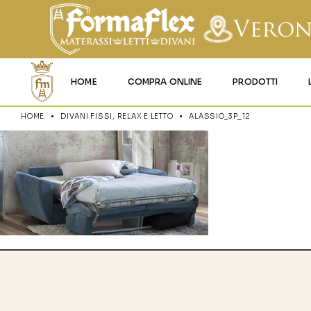
HOME
COMPRA ONLINE
PRODOTTI
HOME
DIVANI FISSI, RELAX E LETTO
ALASSIO_3P_12
MATERASSI MEMO
MATERASSI ACQU
MATERASSI A MOL
MATERASSI IN LAT
MATERASSI IGNIFU
RETI
CUSCINI E LENZU
GARANZIA E UTIL
DEI PRODOTTI
CERTIFICAZIONI