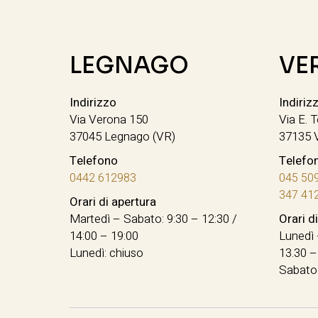
LEGNAGO
VE
Indirizzo
Indiriz
Via Verona 150
Via E. T
37045 Legnago (VR)
37135 
Telefono
Telefo
0442 612983
045 50
347 41
Orari di apertura
Martedì – Sabato: 9:30 – 12:30 /
Orari d
14:00 – 19:00
Lunedì 
Lunedì: chiuso
13.30 –
Sabato: