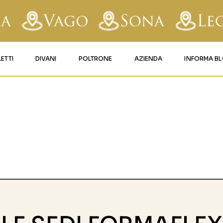
LETTI
DIVANI
POLTRONE
AZIENDA
INFORMA B
RY
LETTI IMBOTTITI
DIVANI FISSI
POLTRONE LIFT 1
CONTATTI
AFORM
LETTI IN FERRO BATTUTO
DIVANI RELAX
POLTRONE LIFT 2
MATERASSI LEGNAGO
LE
LETTI IN LEGNO
DIVANI CON PANCHETTA
MATERASSI VERONA
TICE
LETTI A SCOMPARSA
MATERASSI
BUSSOLENGO
GHI
MATERASSI VAGO
OLA
IZZO