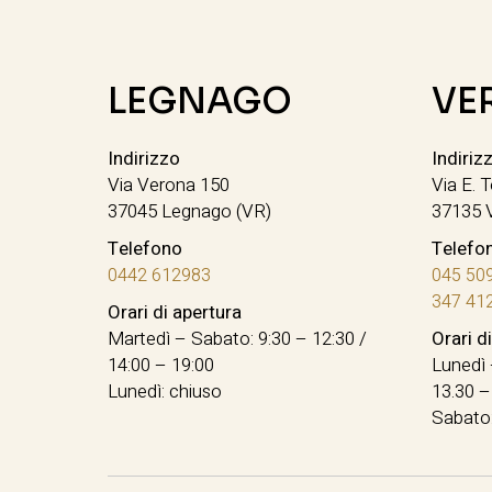
LEGNAGO
VE
Indirizzo
Indiriz
Via Verona 150
Via E. T
37045 Legnago (VR)
37135 
Telefono
Telefo
0442 612983
045 50
347 41
Orari di apertura
Martedì – Sabato: 9:30 – 12:30 /
Orari d
14:00 – 19:00
Lunedì 
Lunedì: chiuso
13.30 –
Sabato: