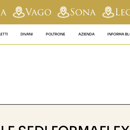
LETTI
DIVANI
POLTRONE
AZIENDA
INFORMA B
RY
LETTI IMBOTTITI
DIVANI FISSI
POLTRONE LIFT 1
CONTATTI
AFORM
LETTI IN FERRO BATTUTO
DIVANI RELAX
POLTRONE LIFT 2
MATERASSI LEGNAGO
LE
LETTI IN LEGNO
DIVANI CON PANCHETTA
MATERASSI VERONA
TICE
LETTI A SCOMPARSA
MATERASSI
BUSSOLENGO
GHI
MATERASSI VAGO
OLA
IZZO