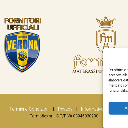
Per offrire l
accedere all
elaborare dat
mancato cons
funzionalità.
A
Termini e Condizioni
Privacy
Informativa Cookie
|
|
Formaflex srl - C.F./P.IVA 03946030230