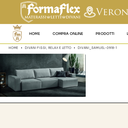
HOME
COMPRA ONLINE
PRODOTTI
HOME
DIVANI FISSI, RELAX E LETTO
DIVANI_SAMUEL-0918-1
MATERASSI MEMO
MATERASSI ACQU
MATERASSI A MOL
MATERASSI IN LAT
MATERASSI IGNIFU
RETI
CUSCINI E LENZU
GARANZIA E UTIL
DEI PRODOTTI
CERTIFICAZIONI