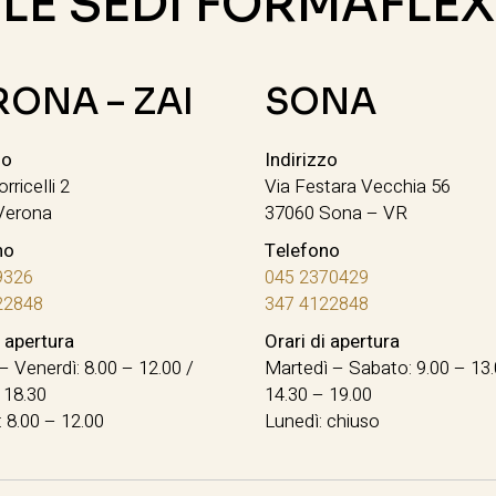
LE SEDI FORMAFLEX
RONA – ZAI
SONA
zo
Indirizzo
orricelli 2
Via Festara Vecchia 56
Verona
37060 Sona – VR
no
Telefono
9326
045 2370429
22848
347 4122848
i apertura
Orari di apertura
– Venerdì: 8.00 – 12.00 /
Martedì – Sabato: 9.00 – 13.
 18.30
14.30 – 19.00
 8.00 – 12.00
Lunedì: chiuso