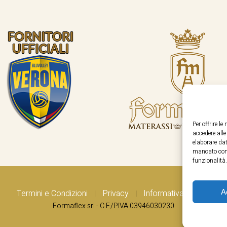
Per offrire l
accedere all
elaborare dat
mancato cons
funzionalità.
A
Termini e Condizioni
Privacy
Informativa Cookie
|
|
Formaflex srl - C.F./P.IVA 03946030230