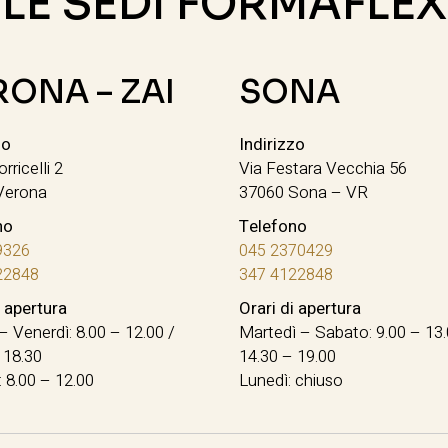
LE SEDI FORMAFLEX
RONA – ZAI
SONA
zo
Indirizzo
orricelli 2
Via Festara Vecchia 56
Verona
37060 Sona – VR
no
Telefono
9326
045 2370429
22848
347 4122848
i apertura
Orari di apertura
– Venerdì: 8.00 – 12.00 /
Martedì – Sabato: 9.00 – 13.
 18.30
14.30 – 19.00
 8.00 – 12.00
Lunedì: chiuso