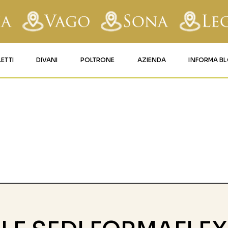
LETTI
DIVANI
POLTRONE
AZIENDA
INFORMA B
RY
LETTI IMBOTTITI
DIVANI FISSI
POLTRONE LIFT 1
CONTATTI
AFORM
LETTI IN FERRO BATTUTO
DIVANI RELAX
POLTRONE LIFT 2
MATERASSI LEGNAGO
LE
LETTI IN LEGNO
DIVANI CON PANCHETTA
MATERASSI VERONA
TICE
LETTI A SCOMPARSA
MATERASSI
BUSSOLENGO
GHI
MATERASSI VAGO
OLA
IZZO