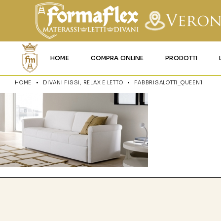
HOME
COMPRA ONLINE
PRODOTTI
HOME
DIVANI FISSI, RELAX E LETTO
FABBRISALOTTI_QUEEN1
MATERASSI MEMO
MATERASSI ACQU
MATERASSI A MOL
MATERASSI IN LAT
MATERASSI IGNIFU
RETI
CUSCINI E LENZU
GARANZIA E UTIL
DEI PRODOTTI
CERTIFICAZIONI