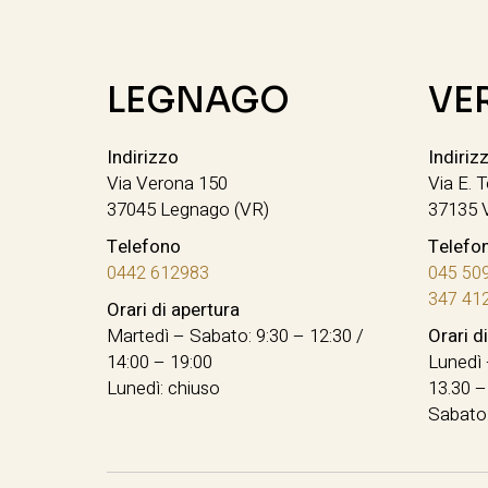
LEGNAGO
VE
Indirizzo
Indiriz
Via Verona 150
Via E. T
37045 Legnago (VR)
37135 
Telefono
Telefo
0442 612983
045 50
347 41
Orari di apertura
Martedì – Sabato: 9:30 – 12:30 /
Orari d
14:00 – 19:00
Lunedì 
Lunedì: chiuso
13.30 –
Sabato: