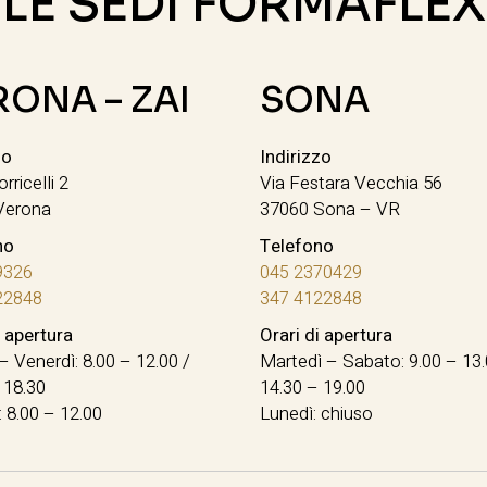
LE SEDI FORMAFLEX
RONA – ZAI
SONA
zo
Indirizzo
orricelli 2
Via Festara Vecchia 56
Verona
37060 Sona – VR
no
Telefono
9326
045 2370429
22848
347 4122848
i apertura
Orari di apertura
– Venerdì: 8.00 – 12.00 /
Martedì – Sabato: 9.00 – 13.
 18.30
14.30 – 19.00
 8.00 – 12.00
Lunedì: chiuso