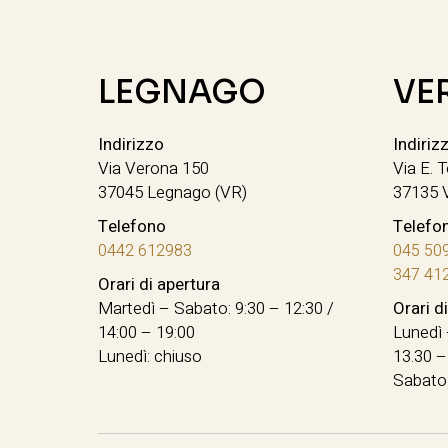
LEGNAGO
VE
Indirizzo
Indiriz
Via Verona 150
Via E. T
37045 Legnago (VR)
37135 
Telefono
Telefo
0442 612983
045 50
347 41
Orari di apertura
Martedì – Sabato: 9:30 – 12:30 /
Orari d
14:00 – 19:00
Lunedì 
Lunedì: chiuso
13.30 –
Sabato: