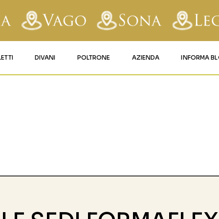
LETTI
DIVANI
POLTRONE
AZIENDA
INFORMA B
RY
LETTI IMBOTTITI
DIVANI FISSI
POLTRONE LIFT 1
CONTATTI
AFORM
LETTI IN FERRO BATTUTO
DIVANI RELAX
POLTRONE LIFT 2
MATERASSI LEGNAGO
LE
LETTI IN LEGNO
DIVANI CON PANCHETTA
MATERASSI VERONA
TICE
LETTI A SCOMPARSA
MATERASSI
BUSSOLENGO
GHI
MATERASSI VAGO
OLA
IZZO