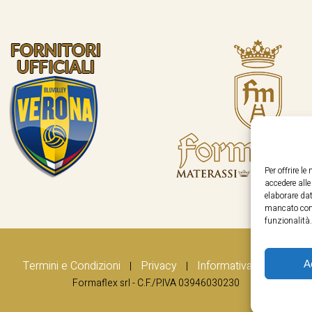
Per offrire l
accedere all
elaborare dat
mancato cons
funzionalità.
A
Termini e Condizioni
Privacy
Informativa Cookie
|
|
Formaflex srl - C.F./P.IVA 03946030230