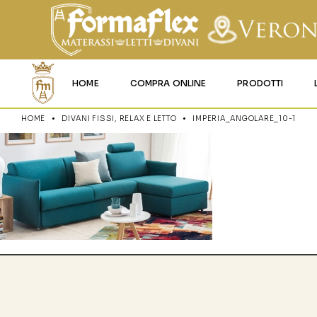
HOME
COMPRA ONLINE
PRODOTTI
HOME
DIVANI FISSI, RELAX E LETTO
IMPERIA_ANGOLARE_10-1
MATERASSI MEMO
MATERASSI ACQU
MATERASSI A MOL
MATERASSI IN LAT
MATERASSI IGNIFU
RETI
CUSCINI E LENZU
GARANZIA E UTIL
DEI PRODOTTI
CERTIFICAZIONI