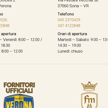
orricelli 2
Via Festara Vecchia 56
Verona
37060 Sona – VR
no
Telefono
9326
045 2370429
22848
347 4122848
i apertura
Orari di apertura
– Venerdì: 8.00 – 12.00 /
Martedì – Sabato: 9.00 – 13.
 18.30
14.30 – 19.00
 8.00 – 12.00
Lunedì: chiuso