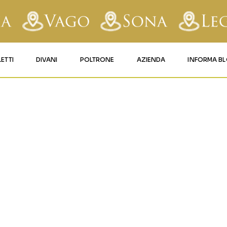
LETTI
DIVANI
POLTRONE
AZIENDA
INFORMA B
RY
LETTI IMBOTTITI
DIVANI FISSI
POLTRONE LIFT 1
CONTATTI
TRO-0918-2
AFORM
LETTI IN FERRO BATTUTO
DIVANI RELAX
POLTRONE LIFT 2
MATERASSI LEGNAGO
LE
LETTI IN LEGNO
DIVANI CON PANCHETTA
MATERASSI VERONA
TICE
LETTI A SCOMPARSA
MATERASSI
BUSSOLENGO
GHI
MATERASSI VAGO
OLA
IZZO