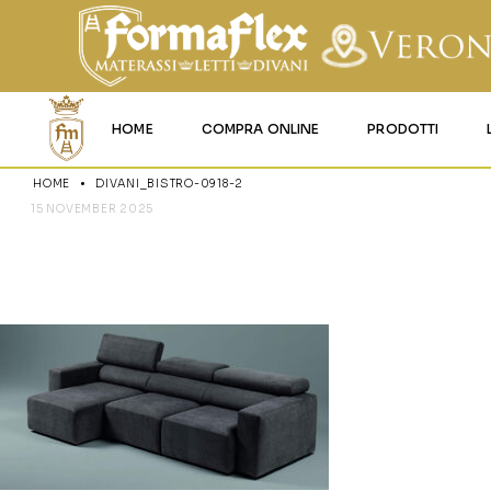
HOME
COMPRA ONLINE
PRODOTTI
HOME
DIVANI_BISTRO-0918-2
MATERASSI MEMO
15 NOVEMBER 2025
DIVANI_BIS
MATERASSI ACQU
MATERASSI A MOL
MATERASSI IN LAT
MATERASSI IGNIFU
RETI
CUSCINI E LENZU
GARANZIA E UTIL
DEI PRODOTTI
CERTIFICAZIONI