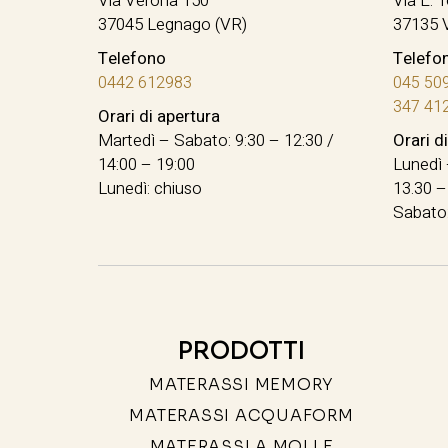
Via Verona 150
Via E. T
37045 Legnago (VR)
37135 
Telefono
Telefo
0442 612983
045 50
347 41
Orari di apertura
Martedì – Sabato: 9:30 – 12:30 /
Orari d
14:00 – 19:00
Lunedì 
Lunedì: chiuso
13.30 –
Sabato:
PRODOTTI
MATERASSI MEMORY
MATERASSI ACQUAFORM
MATERASSI A MOLLE