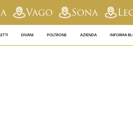
LETTI
DIVANI
POLTRONE
AZIENDA
INFORMA B
RY
LETTI IMBOTTITI
DIVANI FISSI
POLTRONE LIFT 1
CONTATTI
OLÒ-TESSU
AFORM
LETTI IN FERRO BATTUTO
DIVANI RELAX
POLTRONE LIFT 2
MATERASSI LEGNAGO
LE
LETTI IN LEGNO
DIVANI CON PANCHETTA
MATERASSI VERONA
TICE
LETTI A SCOMPARSA
MATERASSI
BUSSOLENGO
GHI
MATERASSI VAGO
OLA
IZZO