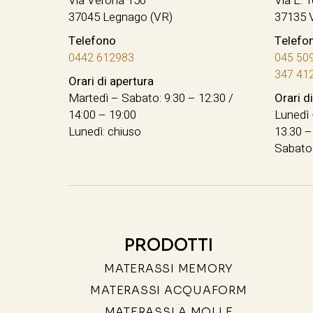
Via Verona 150
Via E. T
37045 Legnago (VR)
37135 
Telefono
Telefo
0442 612983
045 50
347 41
Orari di apertura
Martedì – Sabato: 9:30 – 12:30 /
Orari d
14:00 – 19:00
Lunedì 
Lunedì: chiuso
13.30 –
Sabato:
PRODOTTI
MATERASSI MEMORY
MATERASSI ACQUAFORM
MATERASSI A MOLLE