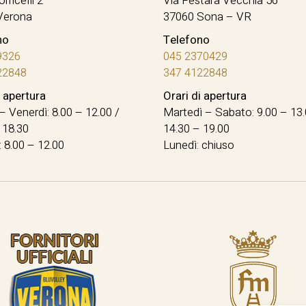
orricelli 2
Via Festara Vecchia 56
Verona
37060 Sona – VR
no
Telefono
9326
045 2370429
22848
347 4122848
i apertura
Orari di apertura
– Venerdì: 8.00 – 12.00 /
Martedì – Sabato: 9.00 – 13.
 18.30
14.30 – 19.00
 8.00 – 12.00
Lunedì: chiuso