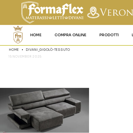
HOME
COMPRA ONLINE
PRODOTTI
HOME
DIVANI_GIGOLÒ-TESSUTO
MATERASSI MEMO
15 NOVEMBER 2025
DIVANI_GIG
MATERASSI ACQU
MATERASSI A MOL
MATERASSI IN LAT
MATERASSI IGNIFU
RETI
CUSCINI E LENZU
GARANZIA E UTIL
DEI PRODOTTI
CERTIFICAZIONI