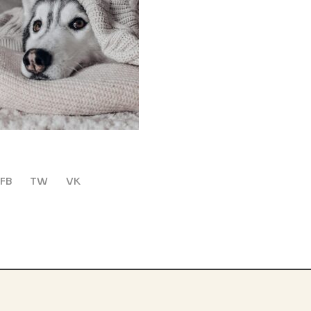
FB
TW
VK