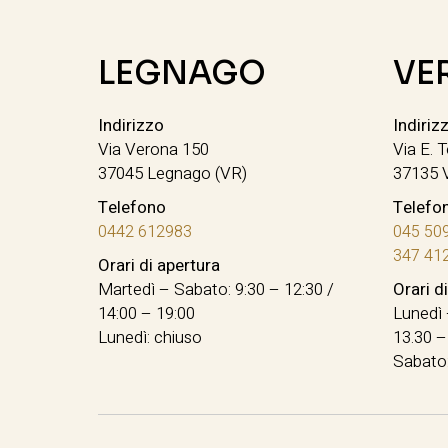
LEGNAGO
VE
Indirizzo
Indiriz
Via Verona 150
Via E. T
37045 Legnago (VR)
37135 
Telefono
Telefo
0442 612983
045 50
347 41
Orari di apertura
Martedì – Sabato: 9:30 – 12:30 /
Orari d
14:00 – 19:00
Lunedì 
Lunedì: chiuso
13.30 –
Sabato: