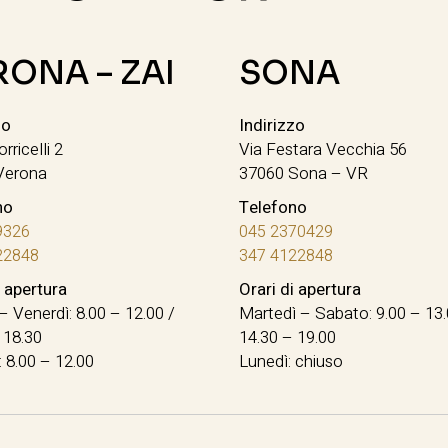
RONA – ZAI
SONA
zo
Indirizzo
orricelli 2
Via Festara Vecchia 56
Verona
37060 Sona – VR
no
Telefono
9326
045 2370429
22848
347 4122848
i apertura
Orari di apertura
– Venerdì: 8.00 – 12.00 /
Martedì – Sabato: 9.00 – 13.
 18.30
14.30 – 19.00
 8.00 – 12.00
Lunedì: chiuso