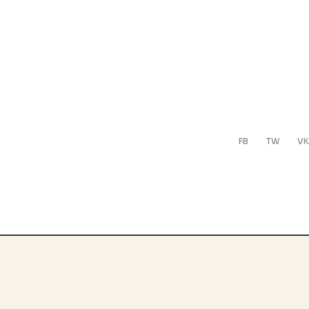
FB
TW
VK