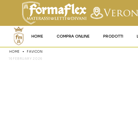
HOME
COMPRA ONLINE
PRODOTTI
HOME
FAVICON
MATERASSI MEMO
16 FEBRUARY 2026
FAVICON
MATERASSI ACQU
MATERASSI A MOL
MATERASSI IN LAT
MATERASSI IGNIFU
RETI
CUSCINI E LENZU
GARANZIA E UTIL
DEI PRODOTTI
CERTIFICAZIONI