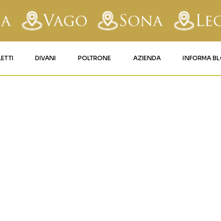
LETTI
DIVANI
POLTRONE
AZIENDA
INFORMA B
RY
LETTI IMBOTTITI
DIVANI FISSI
POLTRONE LIFT 1
CONTATTI
AFORM
LETTI IN FERRO BATTUTO
DIVANI RELAX
POLTRONE LIFT 2
MATERASSI LEGNAGO
LE
LETTI IN LEGNO
DIVANI CON PANCHETTA
MATERASSI VERONA
TICE
LETTI A SCOMPARSA
MATERASSI
BUSSOLENGO
GHI
MATERASSI VAGO
OLA
IZZO