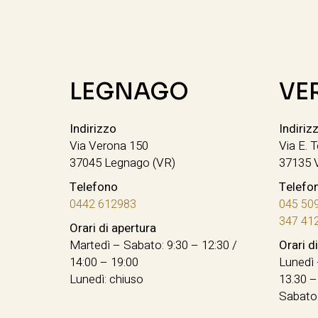
LEGNAGO
VE
Indirizzo
Indiriz
Via Verona 150
Via E. T
37045 Legnago (VR)
37135 
Telefono
Telefo
0442 612983
045 50
347 41
Orari di apertura
Martedì – Sabato: 9:30 – 12:30 /
Orari d
14:00 – 19:00
Lunedì 
Lunedì: chiuso
13.30 –
Sabato: