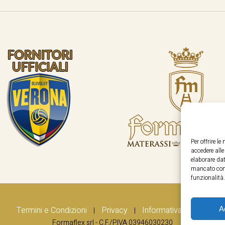
Per offrire l
accedere all
elaborare dat
mancato cons
funzionalità.
A
Termini e Condizioni
Privacy
Informativa Cookie
|
|
Formaflex srl - C.F./P.IVA 03946030230