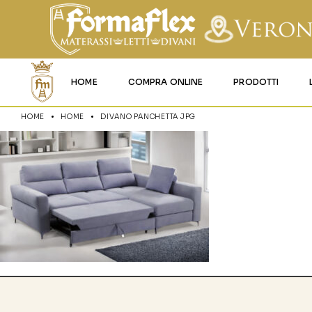
HOME
COMPRA ONLINE
PRODOTTI
HOME
HOME
DIVANO PANCHETTA JPG
MATERASSI MEMO
MATERASSI ACQU
MATERASSI A MOL
MATERASSI IN LAT
MATERASSI IGNIFU
RETI
CUSCINI E LENZU
GARANZIA E UTIL
DEI PRODOTTI
CERTIFICAZIONI