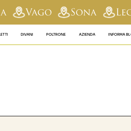
LETTI
DIVANI
POLTRONE
AZIENDA
INFORMA B
RY
LETTI IMBOTTITI
DIVANI FISSI
POLTRONE LIFT 1
CONTATTI
AFORM
LETTI IN FERRO BATTUTO
DIVANI RELAX
POLTRONE LIFT 2
MATERASSI LEGNAGO
LE
LETTI IN LEGNO
DIVANI CON PANCHETTA
MATERASSI VERONA
TICE
LETTI A SCOMPARSA
MATERASSI
BUSSOLENGO
GHI
MATERASSI VAGO
OLA
IZZO