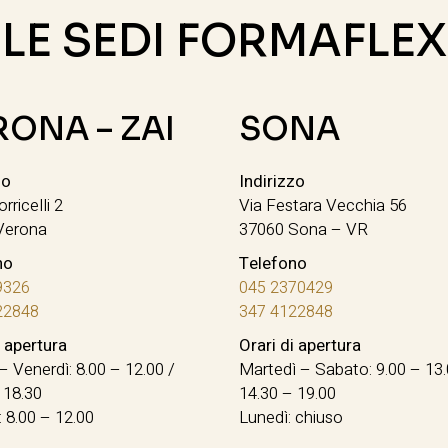
LE SEDI FORMAFLEX
RONA – ZAI
SONA
zo
Indirizzo
orricelli 2
Via Festara Vecchia 56
Verona
37060 Sona – VR
no
Telefono
9326
045 2370429
22848
347 4122848
i apertura
Orari di apertura
– Venerdì: 8.00 – 12.00 /
Martedì – Sabato: 9.00 – 13.
 18.30
14.30 – 19.00
 8.00 – 12.00
Lunedì: chiuso