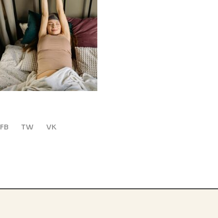
FB
TW
VK