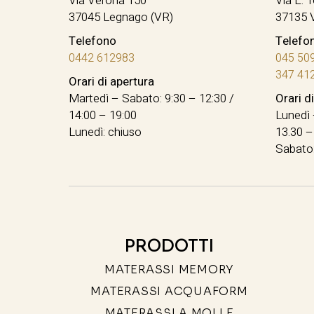
Via Verona 150
Via E. T
37045 Legnago (VR)
37135 
Telefono
Telefo
0442 612983
045 50
347 41
Orari di apertura
Martedì – Sabato: 9:30 – 12:30 /
Orari d
14:00 – 19:00
Lunedì 
Lunedì: chiuso
13.30 –
Sabato:
PRODOTTI
MATERASSI MEMORY
MATERASSI ACQUAFORM
MATERASSI A MOLLE