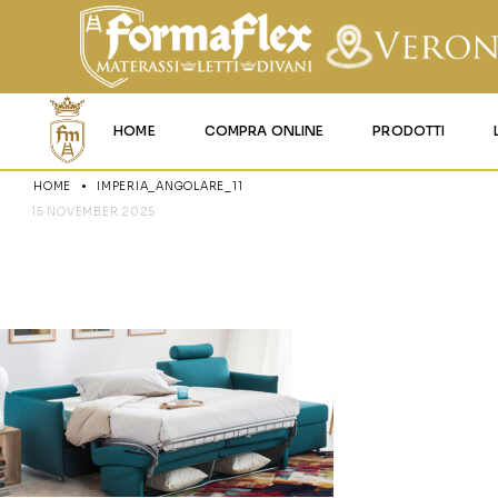
HOME
COMPRA ONLINE
PRODOTTI
HOME
IMPERIA_ANGOLARE_11
MATERASSI MEMO
15 NOVEMBER 2025
IMPERIA_AN
MATERASSI ACQU
MATERASSI A MOL
MATERASSI IN LAT
MATERASSI IGNIFU
RETI
CUSCINI E LENZU
GARANZIA E UTIL
DEI PRODOTTI
CERTIFICAZIONI