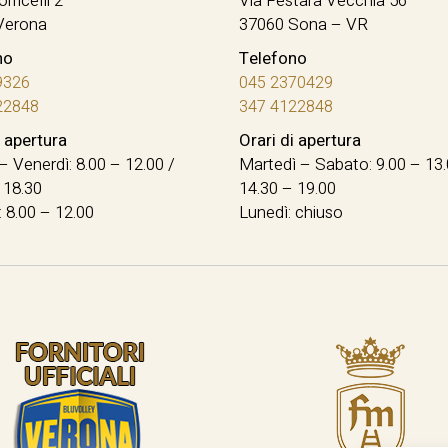
orricelli 2
Via Festara Vecchia 56
Verona
37060 Sona – VR
no
Telefono
9326
045 2370429
22848
347 4122848
i apertura
Orari di apertura
– Venerdì: 8.00 – 12.00 /
Martedì – Sabato: 9.00 – 13.
 18.30
14.30 – 19.00
 8.00 – 12.00
Lunedì: chiuso