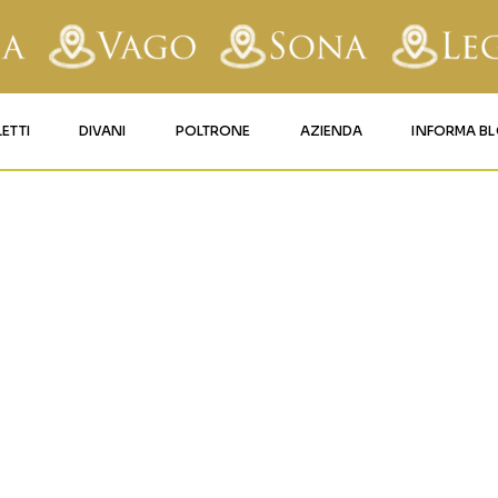
LETTI
DIVANI
POLTRONE
AZIENDA
INFORMA B
RY
LETTI IMBOTTITI
DIVANI FISSI
POLTRONE LIFT 1
CONTATTI
GOLARE_11
AFORM
LETTI IN FERRO BATTUTO
DIVANI RELAX
POLTRONE LIFT 2
MATERASSI LEGNAGO
LE
LETTI IN LEGNO
DIVANI CON PANCHETTA
MATERASSI VERONA
TICE
LETTI A SCOMPARSA
MATERASSI
BUSSOLENGO
GHI
MATERASSI VAGO
OLA
IZZO