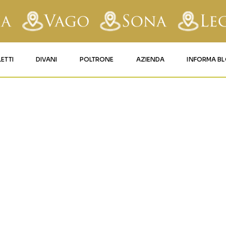
LETTI
DIVANI
POLTRONE
AZIENDA
INFORMA B
RY
LETTI IMBOTTITI
DIVANI FISSI
POLTRONE LIFT 1
CONTATTI
MA-MIROSHN
AFORM
LETTI IN FERRO BATTUTO
DIVANI RELAX
POLTRONE LIFT 2
MATERASSI LEGNAGO
LE
LETTI IN LEGNO
DIVANI CON PANCHETTA
MATERASSI VERONA
TICE
LETTI A SCOMPARSA
MATERASSI
BUSSOLENGO
GHI
MATERASSI VAGO
OLA
IZZO