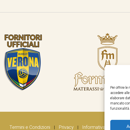
Per offrire l
accedere all
elaborare dat
mancato cons
funzionalità.
A
Termini e Condizioni
Privacy
Informativa Cookie
|
|