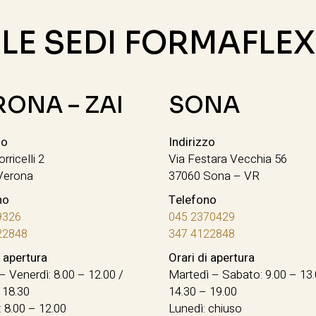
LE SEDI FORMAFLEX
RONA – ZAI
SONA
zo
Indirizzo
orricelli 2
Via Festara Vecchia 56
Verona
37060 Sona – VR
no
Telefono
9326
045 2370429
22848
347 4122848
i apertura
Orari di apertura
– Venerdì: 8.00 – 12.00 /
Martedì – Sabato: 9.00 – 13.
 18.30
14.30 – 19.00
 8.00 – 12.00
Lunedì: chiuso