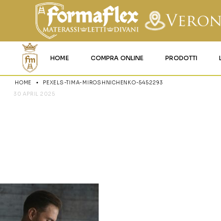
HOME
COMPRA ONLINE
PRODOTTI
HOME
PEXELS-TIMA-MIROSHNICHENKO-5452293
MATERASSI MEMO
30 APRIL 2025
PEXELS-TI
MATERASSI ACQU
MATERASSI A MOL
5452293
MATERASSI IN LAT
MATERASSI IGNIFU
RETI
CUSCINI E LENZU
GARANZIA E UTIL
DEI PRODOTTI
CERTIFICAZIONI