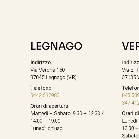
LEGNAGO
VE
Indirizzo
Indiriz
Via Verona 150
Via E. T
37045 Legnago (VR)
37135 
Telefono
Telefo
0442 612983
045 50
347 41
Orari di apertura
Martedì – Sabato: 9:30 – 12:30 /
Orari d
14:00 – 19:00
Lunedì 
Lunedì: chiuso
13.30 –
Sabato: