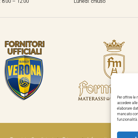
 8.00 – 12.00
Lunedì: chiuso
Per offrire l
accedere all
elaborare dat
mancato cons
funzionalità.