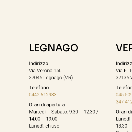
LEGNAGO
VE
Indirizzo
Indiriz
Via Verona 150
Via E. T
37045 Legnago (VR)
37135 
Telefono
Telefo
0442 612983
045 50
347 41
Orari di apertura
Martedì – Sabato: 9:30 – 12:30 /
Orari d
14:00 – 19:00
Lunedì 
Lunedì: chiuso
13.30 –