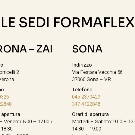
LE SEDI FORMAFLEX
RONA – ZAI
SONA
zo
Indirizzo
orricelli 2
Via Festara Vecchia 56
Verona
37060 Sona – VR
no
Telefono
9326
045 2370429
22848
347 4122848
i apertura
Orari di apertura
– Venerdì: 8.00 – 12.00 /
Martedì – Sabato: 9.00 – 13.
 18.30
14.30 – 19.00