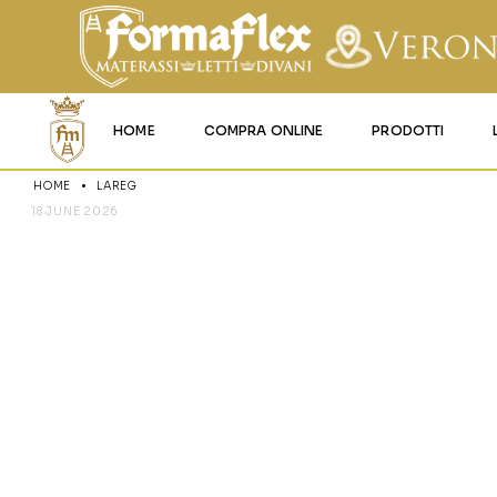
HOME
COMPRA ONLINE
PRODOTTI
HOME
LAREG
MATERASSI MEMO
18 JUNE 2026
LAREG
MATERASSI ACQU
MATERASSI A MOL
MATERASSI IN LAT
MATERASSI IGNIFU
RETI
CUSCINI E LENZU
GARANZIA E UTIL
DEI PRODOTTI
CERTIFICAZIONI