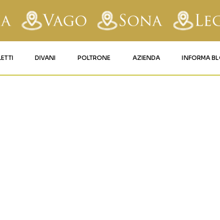
LETTI
DIVANI
POLTRONE
AZIENDA
INFORMA B
RY
LETTI IMBOTTITI
DIVANI FISSI
POLTRONE LIFT 1
CONTATTI
AFORM
LETTI IN FERRO BATTUTO
DIVANI RELAX
POLTRONE LIFT 2
MATERASSI LEGNAGO
LE
LETTI IN LEGNO
DIVANI CON PANCHETTA
MATERASSI VERONA
TICE
LETTI A SCOMPARSA
MATERASSI
BUSSOLENGO
GHI
MATERASSI VAGO
OLA
IZZO