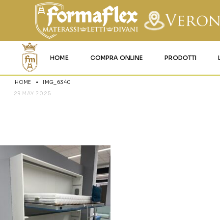
HOME
COMPRA ONLINE
PRODOTTI
HOME
IMG_6340
MATERASSI MEMO
29 MAY 2025
IMG_6340
MATERASSI ACQU
MATERASSI A MOL
MATERASSI IN LAT
MATERASSI IGNIFU
RETI
CUSCINI E LENZU
GARANZIA E UTIL
DEI PRODOTTI
CERTIFICAZIONI