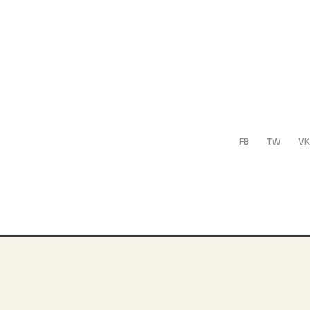
FB
TW
VK