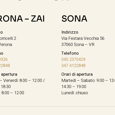
RONA – ZAI
SONA
zo
Indirizzo
orricelli 2
Via Festara Vecchia 56
Verona
37060 Sona – VR
no
Telefono
9326
045 2370429
22848
347 4122848
i apertura
Orari di apertura
– Venerdì: 8.00 – 12.00 /
Martedì – Sabato: 9.00 – 13.
 18.30
14.30 – 19.00
 8.00 – 12.00
Lunedì: chiuso