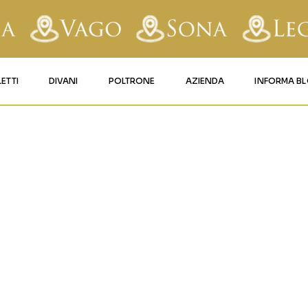
LETTI
DIVANI
POLTRONE
AZIENDA
INFORMA B
RY
LETTI IMBOTTITI
DIVANI FISSI
POLTRONE LIFT 1
CONTATTI
AFORM
LETTI IN FERRO BATTUTO
DIVANI RELAX
POLTRONE LIFT 2
MATERASSI LEGNAGO
LE
LETTI IN LEGNO
DIVANI CON PANCHETTA
MATERASSI VERONA
TICE
LETTI A SCOMPARSA
MATERASSI
BUSSOLENGO
GHI
MATERASSI VAGO
OLA
IZZO