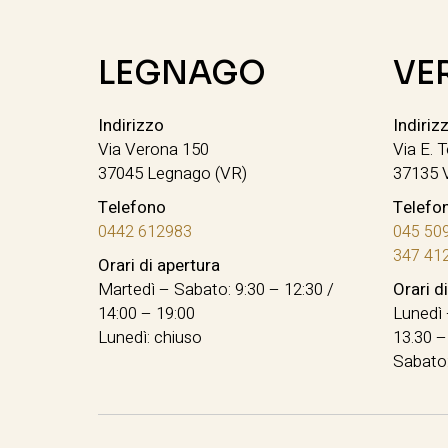
LEGNAGO
VE
Indirizzo
Indiriz
Via Verona 150
Via E. T
37045 Legnago (VR)
37135 
Telefono
Telefo
0442 612983
045 50
347 41
Orari di apertura
Martedì – Sabato: 9:30 – 12:30 /
Orari d
14:00 – 19:00
Lunedì 
Lunedì: chiuso
13.30 –
Sabato: