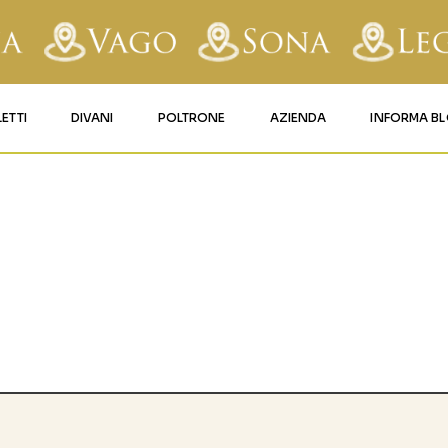
LETTI
DIVANI
POLTRONE
AZIENDA
INFORMA B
RY
LETTI IMBOTTITI
DIVANI FISSI
POLTRONE LIFT 1
CONTATTI
AFORM
LETTI IN FERRO BATTUTO
DIVANI RELAX
POLTRONE LIFT 2
MATERASSI LEGNAGO
LE
LETTI IN LEGNO
DIVANI CON PANCHETTA
MATERASSI VERONA
TICE
LETTI A SCOMPARSA
MATERASSI
BUSSOLENGO
GHI
MATERASSI VAGO
OLA
IZZO