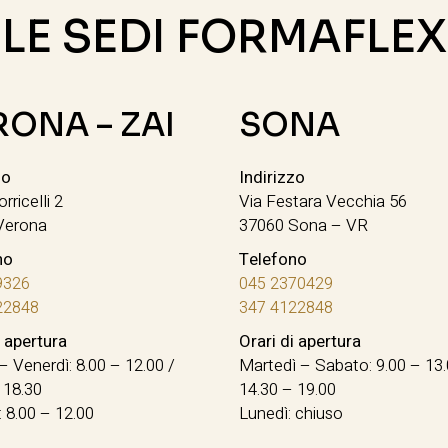
LE SEDI FORMAFLEX
RONA – ZAI
SONA
zo
Indirizzo
orricelli 2
Via Festara Vecchia 56
Verona
37060 Sona – VR
no
Telefono
9326
045 2370429
22848
347 4122848
i apertura
Orari di apertura
– Venerdì: 8.00 – 12.00 /
Martedì – Sabato: 9.00 – 13.
 18.30
14.30 – 19.00
 8.00 – 12.00
Lunedì: chiuso