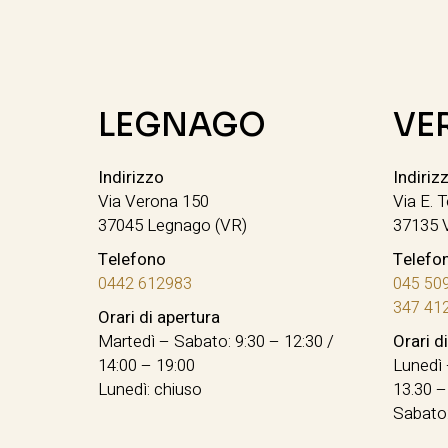
LEGNAGO
VE
Indirizzo
Indiriz
Via Verona 150
Via E. T
37045 Legnago (VR)
37135 
Telefono
Telefo
0442 612983
045 50
347 41
Orari di apertura
Martedì – Sabato: 9:30 – 12:30 /
Orari d
14:00 – 19:00
Lunedì 
Lunedì: chiuso
13.30 –
Sabato: