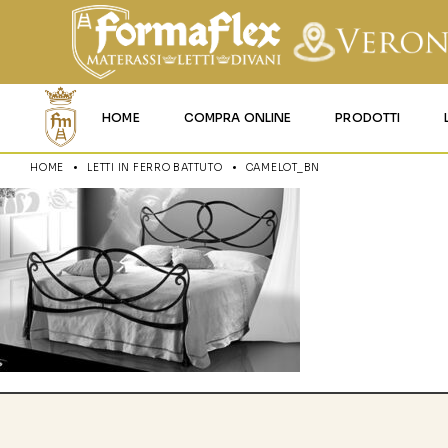
HOME
COMPRA ONLINE
PRODOTTI
HOME
LETTI IN FERRO BATTUTO
CAMELOT_BN
MATERASSI MEMO
MATERASSI ACQU
MATERASSI A MOL
MATERASSI IN LAT
MATERASSI IGNIFU
RETI
CUSCINI E LENZU
GARANZIA E UTIL
DEI PRODOTTI
CERTIFICAZIONI