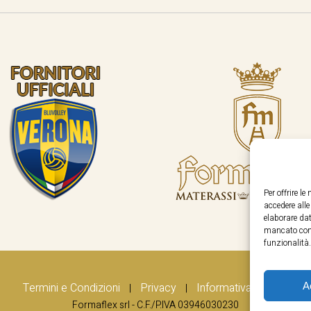
Per offrire l
accedere all
elaborare dat
mancato cons
funzionalità.
A
Termini e Condizioni
Privacy
Informativa Cookie
|
|
Formaflex srl - C.F./P.IVA 03946030230