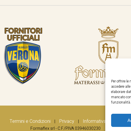
Per offrire l
accedere all
elaborare dat
mancato cons
funzionalità.
A
Termini e Condizioni
Privacy
Informativa Cookie
|
|
Formaflex srl - C.F./P.IVA 03946030230