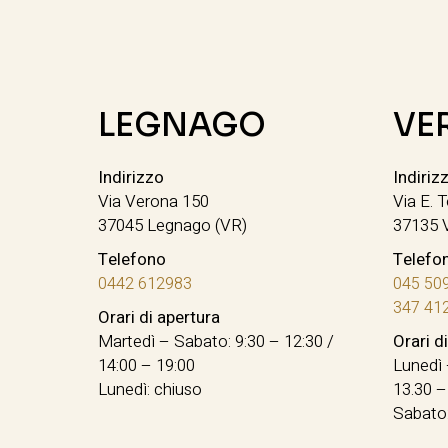
LEGNAGO
VE
Indirizzo
Indiriz
Via Verona 150
Via E. T
37045 Legnago (VR)
37135 
Telefono
Telefo
0442 612983
045 50
347 41
Orari di apertura
Martedì – Sabato: 9:30 – 12:30 /
Orari d
14:00 – 19:00
Lunedì 
Lunedì: chiuso
13.30 –
Sabato: