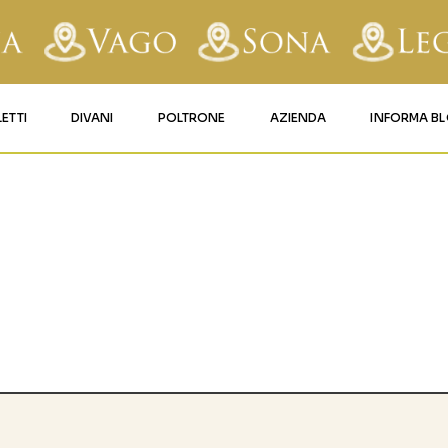
LETTI
DIVANI
POLTRONE
AZIENDA
INFORMA B
RY
LETTI IMBOTTITI
DIVANI FISSI
POLTRONE LIFT 1
CONTATTI
AFORM
LETTI IN FERRO BATTUTO
DIVANI RELAX
POLTRONE LIFT 2
MATERASSI LEGNAGO
LE
LETTI IN LEGNO
DIVANI CON PANCHETTA
MATERASSI VERONA
TICE
LETTI A SCOMPARSA
MATERASSI
BUSSOLENGO
GHI
MATERASSI VAGO
OLA
IZZO