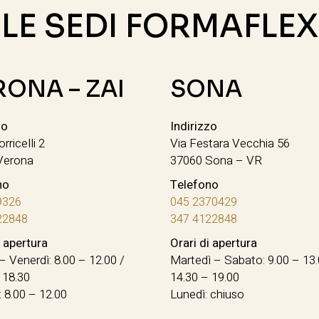
LE SEDI FORMAFLEX
RONA – ZAI
SONA
zo
Indirizzo
orricelli 2
Via Festara Vecchia 56
Verona
37060 Sona – VR
no
Telefono
9326
045 2370429
22848
347 4122848
i apertura
Orari di apertura
– Venerdì: 8.00 – 12.00 /
Martedì – Sabato: 9.00 – 13.
 18.30
14.30 – 19.00
 8.00 – 12.00
Lunedì: chiuso