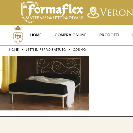
HOME
COMPRA ONLINE
PRODOTTI
HOME
LETTI IN FERRO BATTUTO
COSMO
MATERASSI MEMO
MATERASSI ACQU
MATERASSI A MOL
MATERASSI IN LAT
MATERASSI IGNIFU
RETI
CUSCINI E LENZU
GARANZIA E UTIL
DEI PRODOTTI
CERTIFICAZIONI