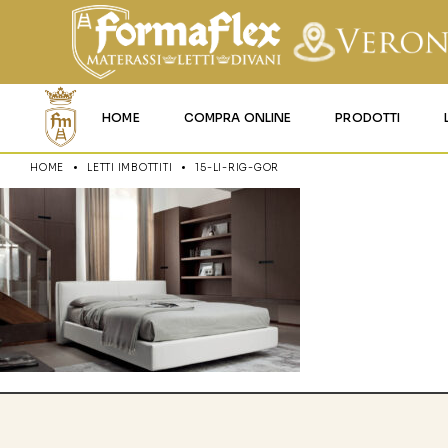
HOME
COMPRA ONLINE
PRODOTTI
HOME
LETTI IMBOTTITI
15-LI-RIG-GOR
MATERASSI MEMO
MATERASSI ACQU
MATERASSI A MOL
MATERASSI IN LAT
MATERASSI IGNIFU
RETI
CUSCINI E LENZU
GARANZIA E UTIL
DEI PRODOTTI
CERTIFICAZIONI