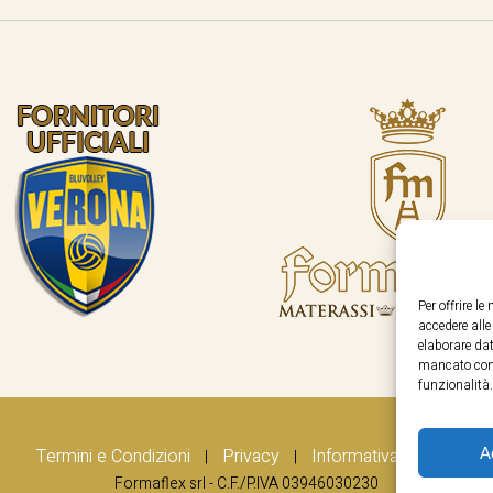
Per offrire l
accedere all
elaborare dat
mancato cons
funzionalità.
A
Termini e Condizioni
Privacy
Informativa Cookie
|
|
Formaflex srl - C.F./P.IVA 03946030230