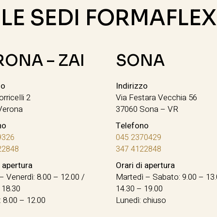
LE SEDI FORMAFLEX
RONA – ZAI
SONA
zo
Indirizzo
orricelli 2
Via Festara Vecchia 56
Verona
37060 Sona – VR
no
Telefono
9326
045 2370429
22848
347 4122848
i apertura
Orari di apertura
– Venerdì: 8.00 – 12.00 /
Martedì – Sabato: 9.00 – 13.
 18.30
14.30 – 19.00
 8.00 – 12.00
Lunedì: chiuso