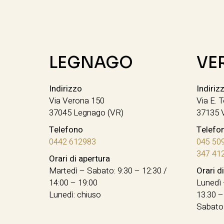
LEGNAGO
VE
Indirizzo
Indiriz
Via Verona 150
Via E. T
37045 Legnago (VR)
37135 
Telefono
Telefo
0442 612983
045 50
347 41
Orari di apertura
Martedì – Sabato: 9:30 – 12:30 /
Orari d
14:00 – 19:00
Lunedì 
Lunedì: chiuso
13.30 –
Sabato: