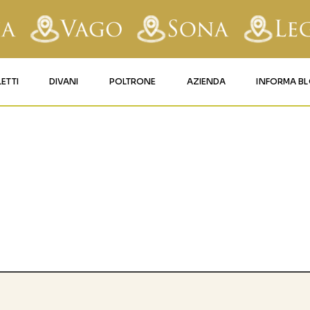
LETTI
DIVANI
POLTRONE
AZIENDA
INFORMA B
RY
LETTI IMBOTTITI
DIVANI FISSI
POLTRONE LIFT 1
CONTATTI
AFORM
LETTI IN FERRO BATTUTO
DIVANI RELAX
POLTRONE LIFT 2
MATERASSI LEGNAGO
LE
LETTI IN LEGNO
DIVANI CON PANCHETTA
MATERASSI VERONA
TICE
LETTI A SCOMPARSA
MATERASSI
BUSSOLENGO
GHI
MATERASSI VAGO
OLA
IZZO