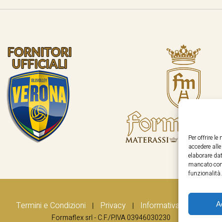
Per offrire l
accedere all
elaborare dat
mancato cons
funzionalità.
A
Termini e Condizioni
Privacy
Informativa Cookie
|
|
Formaflex srl - C.F./P.IVA 03946030230