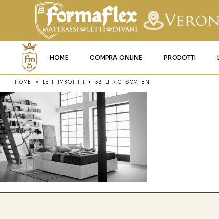
HOME
COMPRA ONLINE
PRODOTTI
HOME
LETTI IMBOTTITI
33-LI-RIG-SOM-BN
MATERASSI MEMO
MATERASSI ACQU
MATERASSI A MOL
MATERASSI IN LAT
MATERASSI IGNIFU
RETI
CUSCINI E LENZU
GARANZIA E UTIL
DEI PRODOTTI
CERTIFICAZIONI