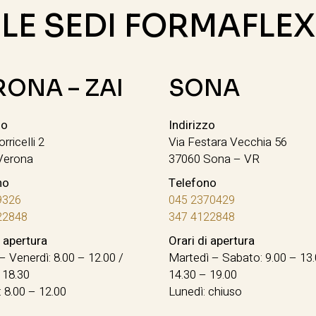
LE SEDI FORMAFLEX
RONA – ZAI
SONA
zo
Indirizzo
orricelli 2
Via Festara Vecchia 56
Verona
37060 Sona – VR
no
Telefono
9326
045 2370429
22848
347 4122848
i apertura
Orari di apertura
– Venerdì: 8.00 – 12.00 /
Martedì – Sabato: 9.00 – 13.
 18.30
14.30 – 19.00
 8.00 – 12.00
Lunedì: chiuso