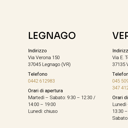
LEGNAGO
VE
Indirizzo
Indiriz
Via Verona 150
Via E. T
37045 Legnago (VR)
37135 
Telefono
Telefo
0442 612983
045 50
347 41
Orari di apertura
Martedì – Sabato: 9:30 – 12:30 /
Orari d
14:00 – 19:00
Lunedì 
Lunedì: chiuso
13.30 –
Sabato: