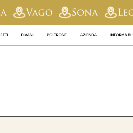
LETTI
DIVANI
POLTRONE
AZIENDA
INFORMA B
RY
LETTI IMBOTTITI
DIVANI FISSI
POLTRONE LIFT 1
CONTATTI
AFORM
LETTI IN FERRO BATTUTO
DIVANI RELAX
POLTRONE LIFT 2
MATERASSI LEGNAGO
LE
LETTI IN LEGNO
DIVANI CON PANCHETTA
MATERASSI VERONA
TICE
LETTI A SCOMPARSA
MATERASSI
BUSSOLENGO
GHI
MATERASSI VAGO
OLA
IZZO