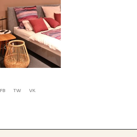
FB
TW
VK