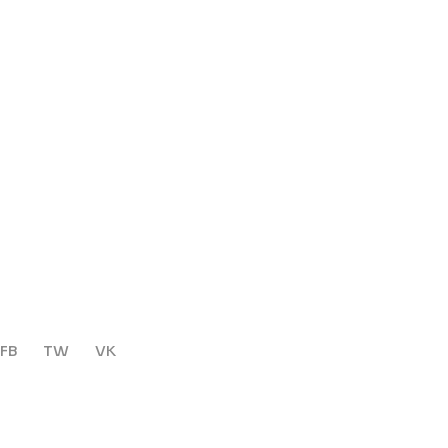
FB
TW
VK