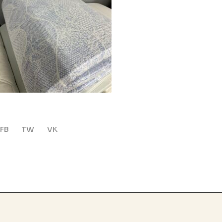
FB
TW
VK