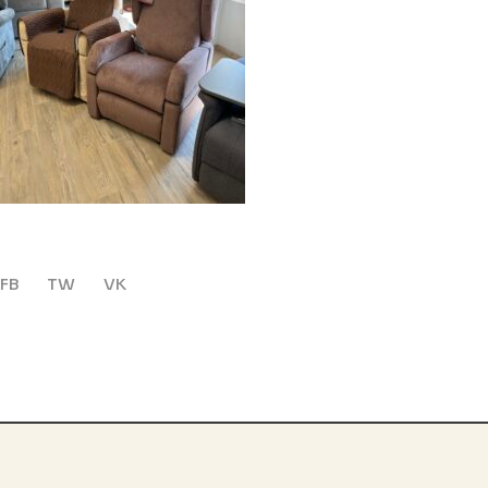
FB
TW
VK