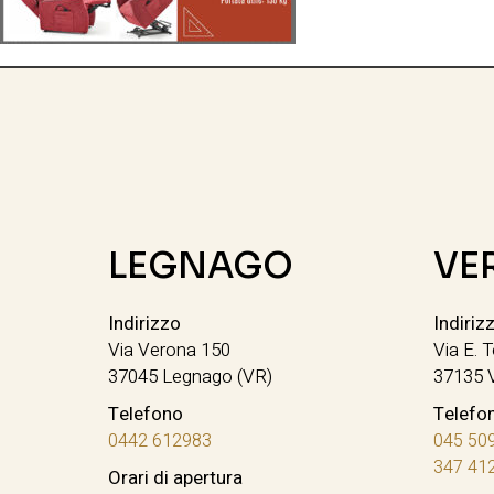
LEGNAGO
VE
Indirizzo
Indiriz
Via Verona 150
Via E. T
37045 Legnago (VR)
37135 
Telefono
Telefo
0442 612983
045 50
347 41
Orari di apertura