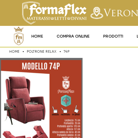
HOME
COMPRA ONLINE
PRODOTTI
HOME
POLTRONE RELAX
74P
MATERASSI MEMO
MATERASSI ACQU
MATERASSI A MOL
MATERASSI IN LAT
MATERASSI IGNIFU
RETI
CUSCINI E LENZU
GARANZIA E UTIL
DEI PRODOTTI
CERTIFICAZIONI