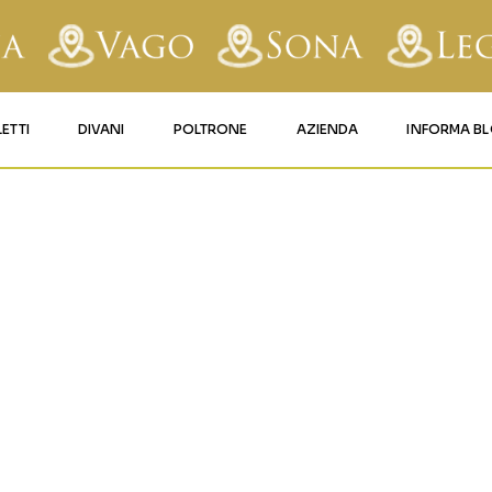
LETTI
DIVANI
POLTRONE
AZIENDA
INFORMA B
RY
LETTI IMBOTTITI
DIVANI FISSI
POLTRONE LIFT 1
CONTATTI
AFORM
LETTI IN FERRO BATTUTO
DIVANI RELAX
POLTRONE LIFT 2
MATERASSI LEGNAGO
LE
LETTI IN LEGNO
DIVANI CON PANCHETTA
MATERASSI VERONA
TICE
LETTI A SCOMPARSA
MATERASSI
BUSSOLENGO
GHI
MATERASSI VAGO
OLA
IZZO