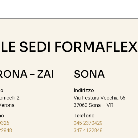
LE SEDI FORMAFLEX
RONA – ZAI
SONA
zo
Indirizzo
orricelli 2
Via Festara Vecchia 56
Verona
37060 Sona – VR
no
Telefono
9326
045 2370429
22848
347 4122848