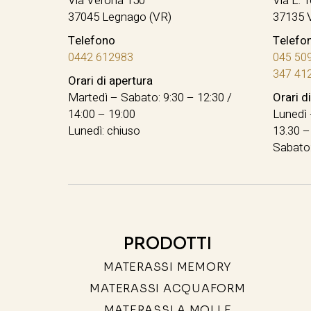
Via Verona 150
Via E. T
37045 Legnago (VR)
37135 
Telefono
Telefo
0442 612983
045 50
347 41
Orari di apertura
Martedì – Sabato: 9:30 – 12:30 /
Orari d
14:00 – 19:00
Lunedì 
Lunedì: chiuso
13.30 –
Sabato:
PRODOTTI
MATERASSI MEMORY
MATERASSI ACQUAFORM
MATERASSI A MOLLE