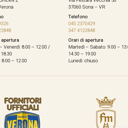
orricelli 2
Via Festara Vecchia 56
Verona
37060 Sona – VR
no
Telefono
9326
045 2370429
22848
347 4122848
i apertura
Orari di apertura
– Venerdì: 8.00 – 12.00 /
Martedì – Sabato: 9.00 – 13.
 18.30
14.30 – 19.00
 8.00 – 12.00
Lunedì: chiuso