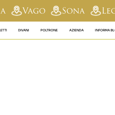
LETTI
DIVANI
POLTRONE
AZIENDA
INFORMA B
RY
LETTI IMBOTTITI
DIVANI FISSI
POLTRONE LIFT 1
CONTATTI
AFORM
LETTI IN FERRO BATTUTO
DIVANI RELAX
POLTRONE LIFT 2
MATERASSI LEGNAGO
LE
LETTI IN LEGNO
DIVANI CON PANCHETTA
MATERASSI VERONA
TICE
LETTI A SCOMPARSA
MATERASSI
BUSSOLENGO
GHI
MATERASSI VAGO
OLA
IZZO