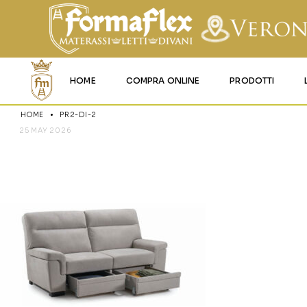
HOME
COMPRA ONLINE
PRODOTTI
HOME
PR2-DI-2
MATERASSI MEMO
25 MAY 2026
PR2-DI-2
MATERASSI ACQU
MATERASSI A MOL
MATERASSI IN LAT
MATERASSI IGNIFU
RETI
CUSCINI E LENZU
GARANZIA E UTIL
DEI PRODOTTI
CERTIFICAZIONI