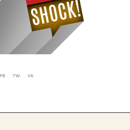
FB
TW
VK