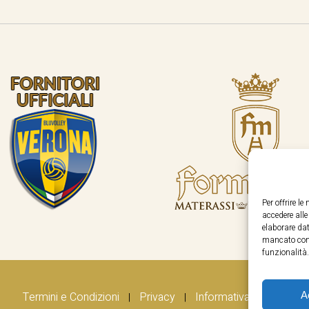
Per offrire l
accedere all
elaborare dat
mancato cons
funzionalità.
A
Termini e Condizioni
Privacy
Informativa Cookie
|
|