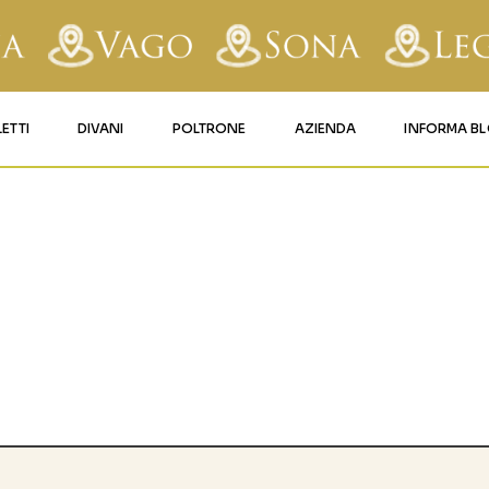
LETTI
DIVANI
POLTRONE
AZIENDA
INFORMA B
RY
LETTI IMBOTTITI
DIVANI FISSI
POLTRONE LIFT 1
CONTATTI
AFORM
LETTI IN FERRO BATTUTO
DIVANI RELAX
POLTRONE LIFT 2
MATERASSI LEGNAGO
LE
LETTI IN LEGNO
DIVANI CON PANCHETTA
MATERASSI VERONA
TICE
LETTI A SCOMPARSA
MATERASSI
BUSSOLENGO
GHI
MATERASSI VAGO
OLA
IZZO