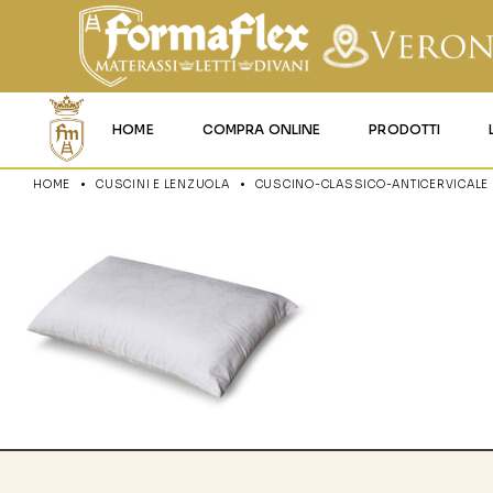
HOME
COMPRA ONLINE
PRODOTTI
HOME
CUSCINI E LENZUOLA
CUSCINO-CLASSICO-ANTICERVICALE
MATERASSI MEMO
MATERASSI ACQU
MATERASSI A MOL
MATERASSI IN LAT
MATERASSI IGNIFU
RETI
CUSCINI E LENZU
GARANZIA E UTIL
DEI PRODOTTI
CERTIFICAZIONI