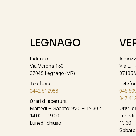
LEGNAGO
VE
Indirizzo
Indiriz
Via Verona 150
Via E. T
37045 Legnago (VR)
37135 
Telefono
Telefo
0442 612983
045 50
347 41
Orari di apertura
Martedì – Sabato: 9:30 – 12:30 /
Orari d
14:00 – 19:00
Lunedì 
Lunedì: chiuso
13.30 –
Sabato: