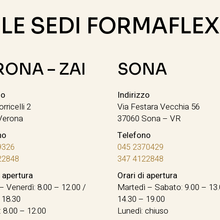
LE SEDI FORMAFLEX
RONA – ZAI
SONA
zo
Indirizzo
orricelli 2
Via Festara Vecchia 56
Verona
37060 Sona – VR
no
Telefono
9326
045 2370429
22848
347 4122848
i apertura
Orari di apertura
– Venerdì: 8.00 – 12.00 /
Martedì – Sabato: 9.00 – 13.
 18.30
14.30 – 19.00
 8.00 – 12.00
Lunedì: chiuso