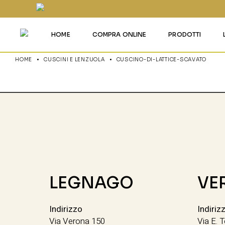
HOME
COMPRA ONLINE
PRODOTTI
HOME
CUSCINI E LENZUOLA
CUSCINO-DI-LATTICE-SCAVATO
MATERASSI MEMO
MATERASSI ACQU
MATERASSI A MOL
MATERASSI IN LAT
MATERASSI IGNIFU
RETI
CUSCINI E LENZU
GARANZIA E UTIL
LEGNAGO
VE
DEI PRODOTTI
CERTIFICAZIONI
Indirizzo
Indiriz
Via Verona 150
Via E. T