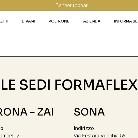
LETTI
DIVANI
POLTRONE
AZIENDA
INFORMA B
RY
LETTI IMBOTTITI
DIVANI FISSI
POLTRONE LIFT 1
CONTATTI
AFORM
LETTI IN FERRO BATTUTO
DIVANI RELAX
POLTRONE LIFT 2
MATERASSI LEGNAGO
LE
LETTI IN LEGNO
DIVANI CON PANCHETTA
MATERASSI VERONA
TICE
LETTI A SCOMPARSA
MATERASSI
BUSSOLENGO
LE SEDI FORMAFLEX
GHI
MATERASSI VAGO
OLA
IZZO
RONA – ZAI
SONA
zo
Indirizzo
orricelli 2
Via Festara Vecchia 56