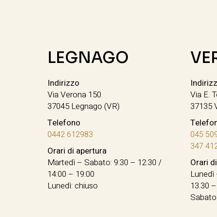
LEGNAGO
VE
Indirizzo
Indiriz
Via Verona 150
Via E. T
37045 Legnago (VR)
37135 
Telefono
Telefo
0442 612983
045 50
347 41
Orari di apertura
Martedì – Sabato: 9:30 – 12:30 /
Orari d
14:00 – 19:00
Lunedì 
Lunedì: chiuso
13.30 –
Sabato: