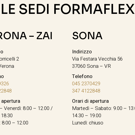
LE SEDI FORMAFLEX
RONA – ZAI
SONA
zo
Indirizzo
orricelli 2
Via Festara Vecchia 56
Verona
37060 Sona – VR
no
Telefono
9326
045 2370429
22848
347 4122848
i apertura
Orari di apertura
– Venerdì: 8.00 – 12.00 /
Martedì – Sabato: 9.00 – 13.
 18.30
14.30 – 19.00
 8.00 – 12.00
Lunedì: chiuso