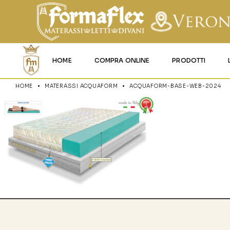
HOME
COMPRA ONLINE
PRODOTTI
HOME
MATERASSI ACQUAFORM
ACQUAFORM-BASE-WEB-2024
MATERASSI MEMO
MATERASSI ACQU
MATERASSI A MOL
MATERASSI IN LAT
MATERASSI IGNIFU
RETI
CUSCINI E LENZU
GARANZIA E UTIL
DEI PRODOTTI
CERTIFICAZIONI