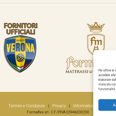
Per offrire l
accedere all
elaborare dat
mancato cons
funzionalità.
A
Termini e Condizioni
Privacy
Informativa Cookie
|
|
Formaflex srl - C.F./P.IVA 03946030230