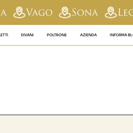
LETTI
DIVANI
POLTRONE
AZIENDA
INFORMA B
RY
LETTI IMBOTTITI
DIVANI FISSI
POLTRONE LIFT 1
CONTATTI
AFORM
LETTI IN FERRO BATTUTO
DIVANI RELAX
POLTRONE LIFT 2
MATERASSI LEGNAGO
LE
LETTI IN LEGNO
DIVANI CON PANCHETTA
MATERASSI VERONA
TICE
LETTI A SCOMPARSA
MATERASSI
BUSSOLENGO
GHI
MATERASSI VAGO
OLA
IZZO