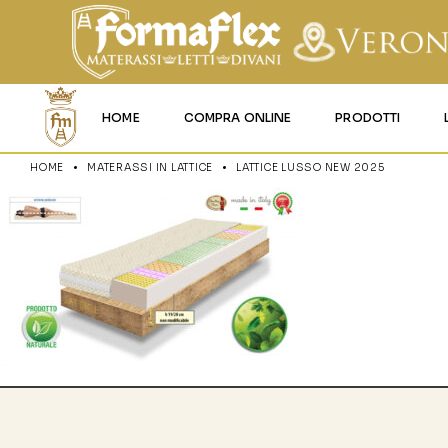
HOME
COMPRA ONLINE
PRODOTTI
HOME
MATERASSI IN LATTICE
LATTICE LUSSO NEW 2025
MATERASSI MEMO
MATERASSI ACQU
MATERASSI A MOL
MATERASSI IN LAT
MATERASSI IGNIFU
RETI
CUSCINI E LENZU
GARANZIA E UTIL
DEI PRODOTTI
CERTIFICAZIONI