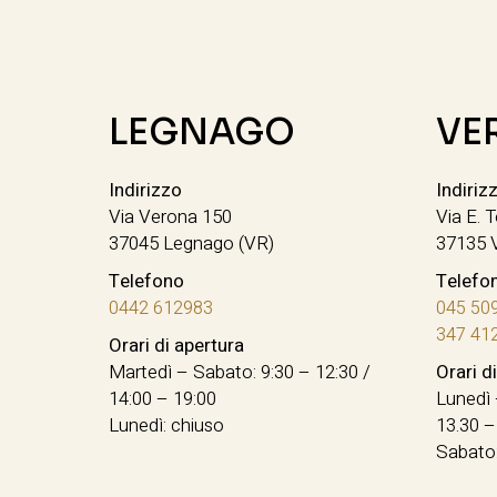
LEGNAGO
VE
Indirizzo
Indiriz
Via Verona 150
Via E. T
37045 Legnago (VR)
37135 
Telefono
Telefo
0442 612983
045 50
347 41
Orari di apertura
Martedì – Sabato: 9:30 – 12:30 /
Orari d
14:00 – 19:00
Lunedì 
Lunedì: chiuso
13.30 –
Sabato: