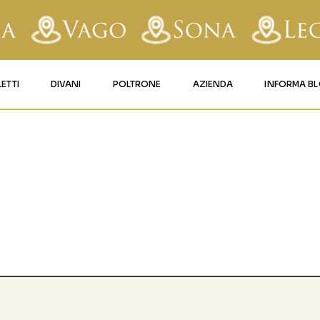
LETTI
DIVANI
POLTRONE
AZIENDA
INFORMA B
RY
LETTI IMBOTTITI
DIVANI FISSI
POLTRONE LIFT 1
CONTATTI
AFORM
LETTI IN FERRO BATTUTO
DIVANI RELAX
POLTRONE LIFT 2
MATERASSI LEGNAGO
LE
LETTI IN LEGNO
DIVANI CON PANCHETTA
MATERASSI VERONA
TICE
LETTI A SCOMPARSA
MATERASSI
BUSSOLENGO
GHI
MATERASSI VAGO
OLA
IZZO