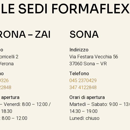
LE SEDI FORMAFLEX
RONA – ZAI
SONA
zo
Indirizzo
orricelli 2
Via Festara Vecchia 56
Verona
37060 Sona – VR
no
Telefono
9326
045 2370429
22848
347 4122848
i apertura
Orari di apertura
– Venerdì: 8.00 – 12.00 /
Martedì – Sabato: 9.00 – 13.
 18.30
14.30 – 19.00
 8.00 – 12.00
Lunedì: chiuso