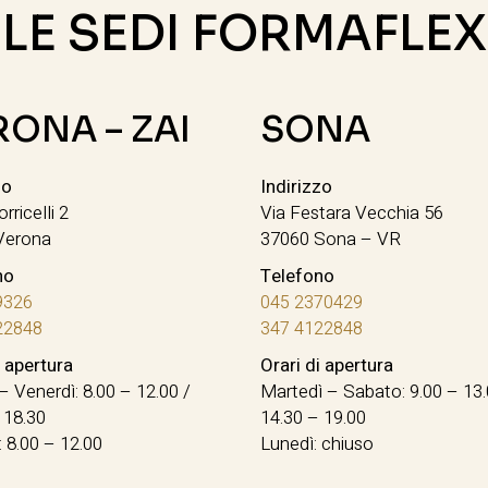
LE SEDI FORMAFLEX
RONA – ZAI
SONA
zo
Indirizzo
orricelli 2
Via Festara Vecchia 56
Verona
37060 Sona – VR
no
Telefono
9326
045 2370429
22848
347 4122848
i apertura
Orari di apertura
– Venerdì: 8.00 – 12.00 /
Martedì – Sabato: 9.00 – 13.
 18.30
14.30 – 19.00
 8.00 – 12.00
Lunedì: chiuso