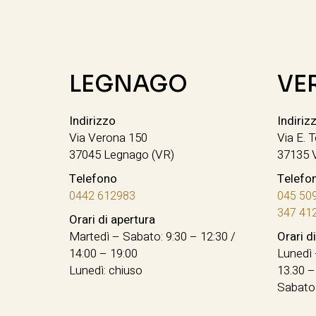
LEGNAGO
VE
Indirizzo
Indiriz
Via Verona 150
Via E. T
37045 Legnago (VR)
37135 
Telefono
Telefo
0442 612983
045 50
347 41
Orari di apertura
Martedì – Sabato: 9:30 – 12:30 /
Orari d
14:00 – 19:00
Lunedì 
Lunedì: chiuso
13.30 –
Sabato: