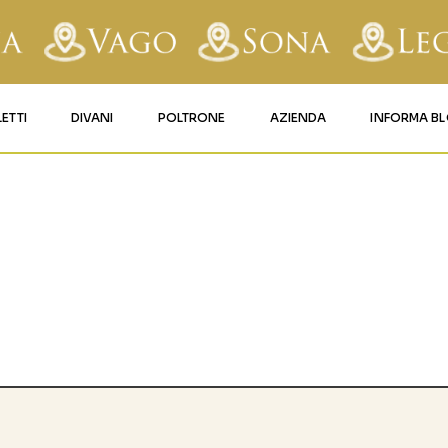
LETTI
DIVANI
POLTRONE
AZIENDA
INFORMA B
RY
LETTI IMBOTTITI
DIVANI FISSI
POLTRONE LIFT 1
CONTATTI
AFORM
LETTI IN FERRO BATTUTO
DIVANI RELAX
POLTRONE LIFT 2
MATERASSI LEGNAGO
LE
LETTI IN LEGNO
DIVANI CON PANCHETTA
MATERASSI VERONA
TICE
LETTI A SCOMPARSA
MATERASSI
BUSSOLENGO
GHI
MATERASSI VAGO
OLA
IZZO