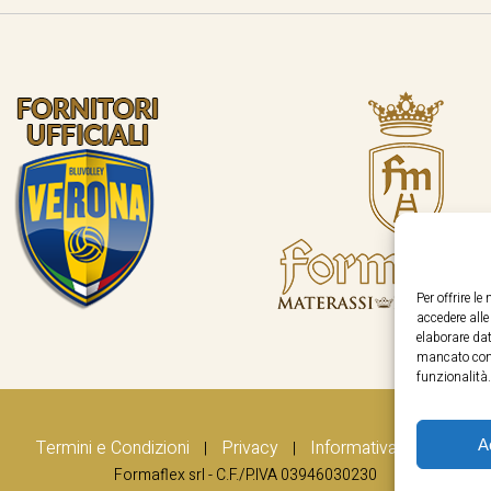
Per offrire l
accedere all
elaborare dat
mancato cons
funzionalità.
A
Termini e Condizioni
Privacy
Informativa Cookie
|
|
Formaflex srl - C.F./P.IVA 03946030230