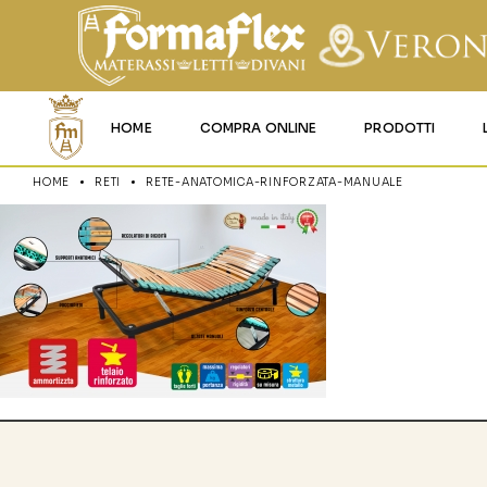
HOME
COMPRA ONLINE
PRODOTTI
HOME
RETI
RETE-ANATOMICA-RINFORZATA-MANUALE
MATERASSI MEMO
MATERASSI ACQU
MATERASSI A MOL
MATERASSI IN LAT
MATERASSI IGNIFU
RETI
CUSCINI E LENZU
GARANZIA E UTIL
DEI PRODOTTI
CERTIFICAZIONI