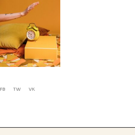
FB
TW
VK