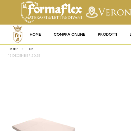
HOME
COMPRA ONLINE
PRODOTTI
HOME
TTSB
MATERASSI MEMO
19 DECEMBER 2025
TTSB
MATERASSI ACQU
MATERASSI A MOL
MATERASSI IN LAT
MATERASSI IGNIFU
RETI
CUSCINI E LENZU
GARANZIA E UTIL
DEI PRODOTTI
CERTIFICAZIONI