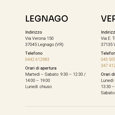
LEGNAGO
VE
Indirizzo
Indiriz
Via Verona 150
Via E. T
37045 Legnago (VR)
37135 
Telefono
Telefo
0442 612983
045 50
347 41
Orari di apertura
Martedì – Sabato: 9:30 – 12:30 /
Orari d
14:00 – 19:00
Lunedì 
Lunedì: chiuso
13.30 –
Sabato: