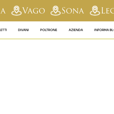
LETTI
DIVANI
POLTRONE
AZIENDA
INFORMA B
RY
LETTI IMBOTTITI
DIVANI FISSI
POLTRONE LIFT 1
CONTATTI
AFORM
LETTI IN FERRO BATTUTO
DIVANI RELAX
POLTRONE LIFT 2
MATERASSI LEGNAGO
LE
LETTI IN LEGNO
DIVANI CON PANCHETTA
MATERASSI VERONA
TICE
LETTI A SCOMPARSA
MATERASSI
BUSSOLENGO
GHI
MATERASSI VAGO
OLA
IZZO