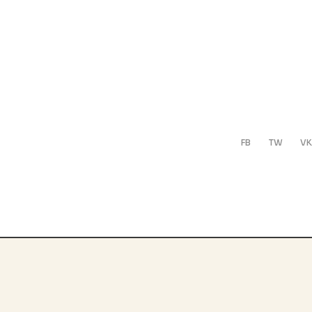
FB
TW
VK