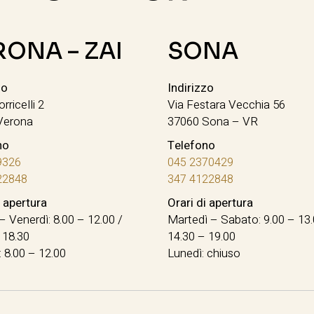
RONA – ZAI
SONA
zo
Indirizzo
orricelli 2
Via Festara Vecchia 56
Verona
37060 Sona – VR
no
Telefono
9326
045 2370429
22848
347 4122848
i apertura
Orari di apertura
– Venerdì: 8.00 – 12.00 /
Martedì – Sabato: 9.00 – 13.
 18.30
14.30 – 19.00
 8.00 – 12.00
Lunedì: chiuso