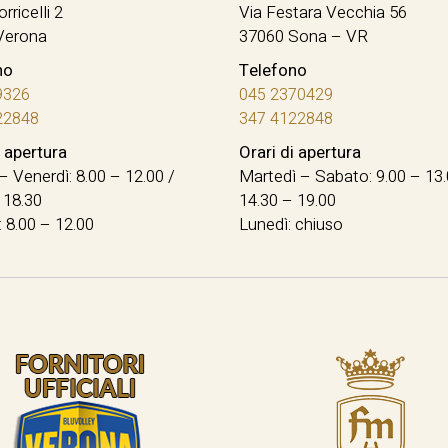
orricelli 2
Via Festara Vecchia 56
Verona
37060 Sona – VR
no
Telefono
9326
045 2370429
22848
347 4122848
i apertura
Orari di apertura
– Venerdì: 8.00 – 12.00 /
Martedì – Sabato: 9.00 – 13.
 18.30
14.30 – 19.00
 8.00 – 12.00
Lunedì: chiuso