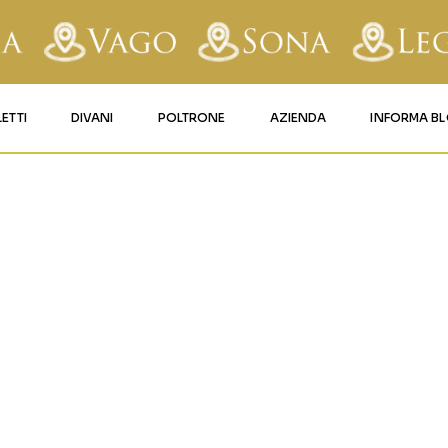
LETTI
DIVANI
POLTRONE
AZIENDA
INFORMA B
RY
LETTI IMBOTTITI
DIVANI FISSI
POLTRONE LIFT 1
CONTATTI
IERA
AFORM
LETTI IN FERRO BATTUTO
DIVANI RELAX
POLTRONE LIFT 2
MATERASSI LEGNAGO
LE
LETTI IN LEGNO
DIVANI CON PANCHETTA
MATERASSI VERONA
TICE
LETTI A SCOMPARSA
MATERASSI
BUSSOLENGO
GHI
MATERASSI VAGO
OLA
IZZO