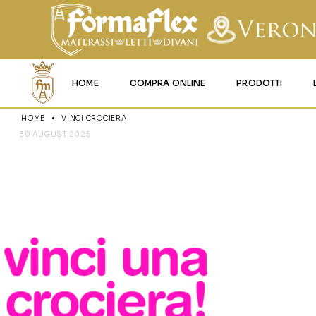
HOME
COMPRA ONLINE
PRODOTTI
HOME
VINCI CROCIERA
MATERASSI MEMO
30 AUGUST 2025
VINCI CROC
MATERASSI ACQU
MATERASSI A MOL
MATERASSI IN LAT
MATERASSI IGNIFU
RETI
CUSCINI E LENZU
GARANZIA E UTIL
DEI PRODOTTI
CERTIFICAZIONI