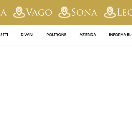
LETTI
DIVANI
POLTRONE
AZIENDA
INFORMA B
RY
LETTI IMBOTTITI
DIVANI FISSI
POLTRONE LIFT 1
CONTATTI
4
AFORM
LETTI IN FERRO BATTUTO
DIVANI RELAX
POLTRONE LIFT 2
MATERASSI LEGNAGO
LE
LETTI IN LEGNO
DIVANI CON PANCHETTA
MATERASSI VERONA
TICE
LETTI A SCOMPARSA
MATERASSI
BUSSOLENGO
GHI
MATERASSI VAGO
OLA
IZZO