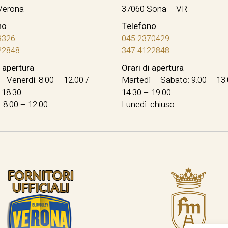
Verona
37060 Sona – VR
no
Telefono
9326
045 2370429
22848
347 4122848
i apertura
Orari di apertura
– Venerdì: 8.00 – 12.00 /
Martedì – Sabato: 9.00 – 13.
 18.30
14.30 – 19.00
 8.00 – 12.00
Lunedì: chiuso