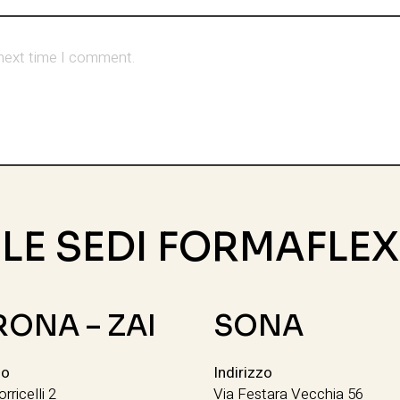
 next time I comment.
LE SEDI FORMAFLEX
RONA – ZAI
SONA
zo
Indirizzo
orricelli 2
Via Festara Vecchia 56