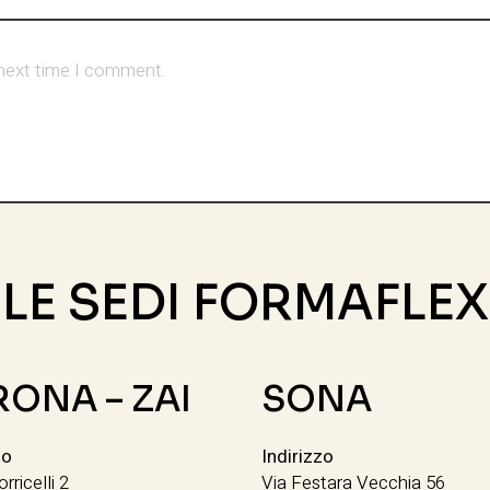
 next time I comment.
LE SEDI FORMAFLEX
RONA – ZAI
SONA
zo
Indirizzo
orricelli 2
Via Festara Vecchia 56