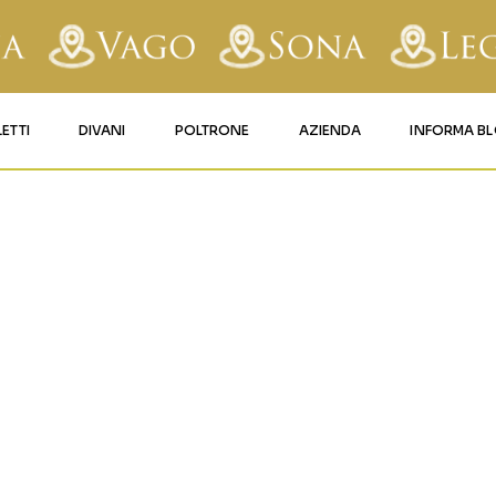
LETTI
DIVANI
POLTRONE
AZIENDA
INFORMA B
RY
LETTI IMBOTTITI
DIVANI FISSI
POLTRONE LIFT 1
CONTATTI
5
AFORM
LETTI IN FERRO BATTUTO
DIVANI RELAX
POLTRONE LIFT 2
MATERASSI LEGNAGO
LE
LETTI IN LEGNO
DIVANI CON PANCHETTA
MATERASSI VERONA
TICE
LETTI A SCOMPARSA
MATERASSI
BUSSOLENGO
GHI
MATERASSI VAGO
OLA
IZZO