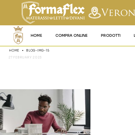
HOME
COMPRA ONLINE
PRODOTTI
HOME
BLOG-IMG-15
MATERASSI MEMO
27 FEBRUARY 2023
BLOG-IMG-1
MATERASSI ACQU
MATERASSI A MOL
MATERASSI IN LAT
MATERASSI IGNIFU
RETI
CUSCINI E LENZU
GARANZIA E UTIL
DEI PRODOTTI
CERTIFICAZIONI