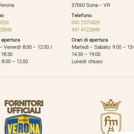
Verona
37060 Sona – VR
no
Telefono
9326
045 2370429
22848
347 4122848
i apertura
Orari di apertura
– Venerdì: 8.00 – 12.00 /
Martedì – Sabato: 9.00 – 13.
 18.30
14.30 – 19.00
 8.00 – 12.00
Lunedì: chiuso