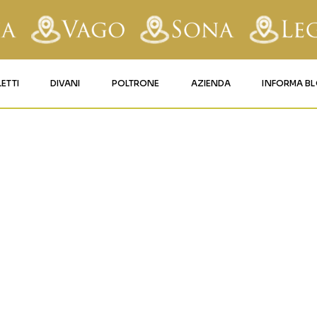
LETTI
DIVANI
POLTRONE
AZIENDA
INFORMA B
RY
LETTI IMBOTTITI
DIVANI FISSI
POLTRONE LIFT 1
CONTATTI
20
AFORM
LETTI IN FERRO BATTUTO
DIVANI RELAX
POLTRONE LIFT 2
MATERASSI LEGNAGO
LE
LETTI IN LEGNO
DIVANI CON PANCHETTA
MATERASSI VERONA
TICE
LETTI A SCOMPARSA
MATERASSI
BUSSOLENGO
GHI
MATERASSI VAGO
OLA
IZZO