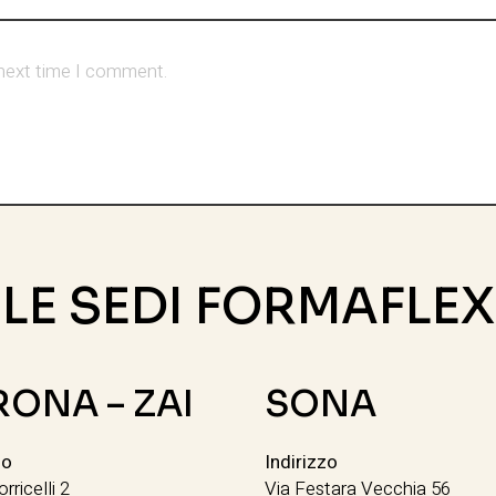
 next time I comment.
LE SEDI FORMAFLEX
RONA – ZAI
SONA
zo
Indirizzo
orricelli 2
Via Festara Vecchia 56