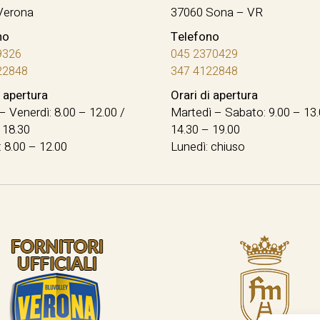
Verona
37060 Sona – VR
no
Telefono
9326
045 2370429
22848
347 4122848
i apertura
Orari di apertura
– Venerdì: 8.00 – 12.00 /
Martedì – Sabato: 9.00 – 13.
 18.30
14.30 – 19.00
 8.00 – 12.00
Lunedì: chiuso