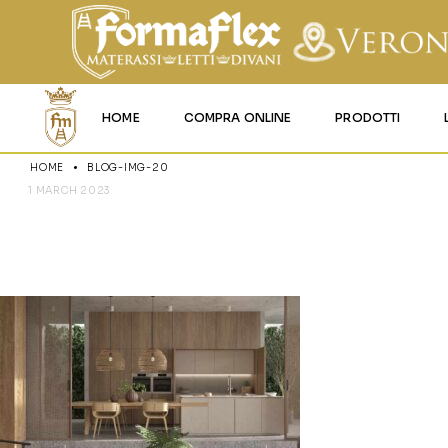
HOME
COMPRA ONLINE
PRODOTTI
HOME
BLOG-IMG-20
MATERASSI MEMO
1 MARCH 2023
BLOG-IMG-
MATERASSI ACQU
MATERASSI A MOL
MATERASSI IN LAT
MATERASSI IGNIFU
RETI
CUSCINI E LENZU
GARANZIA E UTIL
DEI PRODOTTI
CERTIFICAZIONI