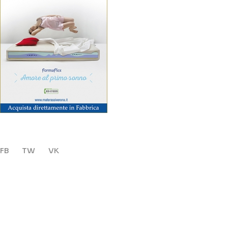
FB
TW
VK