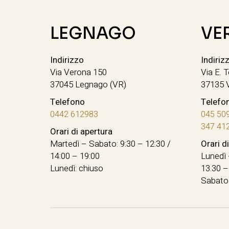
LEGNAGO
VE
Indirizzo
Indiriz
Via Verona 150
Via E. T
37045 Legnago (VR)
37135 
Telefono
Telefo
0442 612983
045 50
347 41
Orari di apertura
Martedì – Sabato: 9:30 – 12:30 /
Orari d
14:00 – 19:00
Lunedì 
Lunedì: chiuso
13.30 –
Sabato: