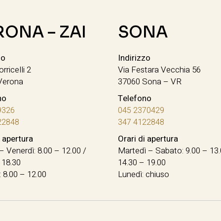
RONA – ZAI
SONA
zo
Indirizzo
orricelli 2
Via Festara Vecchia 56
Verona
37060 Sona – VR
no
Telefono
9326
045 2370429
22848
347 4122848
i apertura
Orari di apertura
– Venerdì: 8.00 – 12.00 /
Martedì – Sabato: 9.00 – 13.
 18.30
14.30 – 19.00
 8.00 – 12.00
Lunedì: chiuso