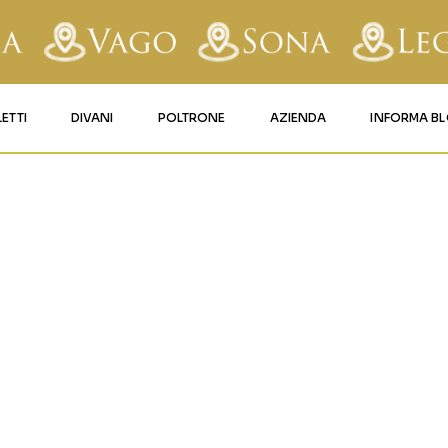
LETTI
DIVANI
POLTRONE
AZIENDA
INFORMA B
RY
LETTI IMBOTTITI
DIVANI FISSI
POLTRONE LIFT 1
CONTATTI
AV.PNG
AFORM
LETTI IN FERRO BATTUTO
DIVANI RELAX
POLTRONE LIFT 2
MATERASSI LEGNAGO
LE
LETTI IN LEGNO
DIVANI CON PANCHETTA
MATERASSI VERONA
TICE
LETTI A SCOMPARSA
MATERASSI
BUSSOLENGO
GHI
MATERASSI VAGO
OLA
IZZO