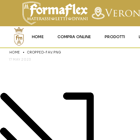
HOME
COMPRA ONLINE
PRODOTTI
HOME
CROPPED-FAV.PNG
MATERASSI MEMO
17 MAY 2023
CROPPED-F
MATERASSI ACQU
MATERASSI A MOL
MATERASSI IN LAT
MATERASSI IGNIFU
RETI
CUSCINI E LENZU
GARANZIA E UTIL
DEI PRODOTTI
CERTIFICAZIONI