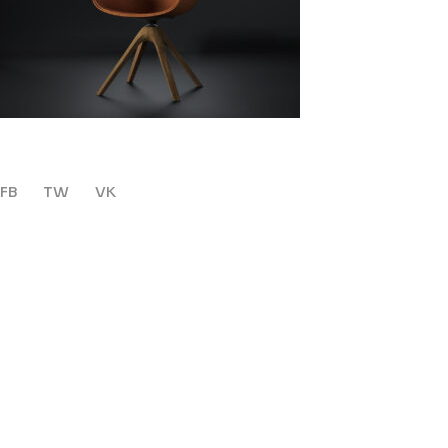
FB
TW
VK
Leave a Reply