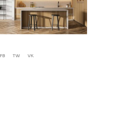
FB
TW
VK
Leave a Reply