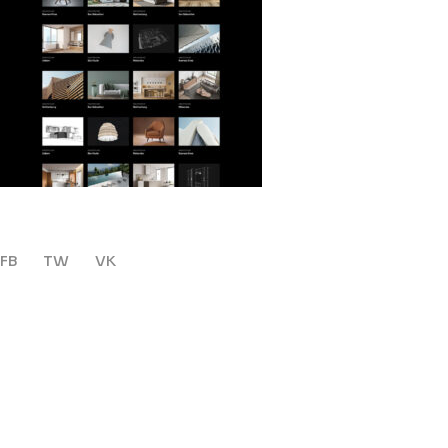
FB
TW
VK